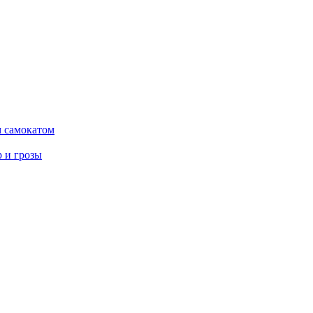
м самокатом
р и грозы