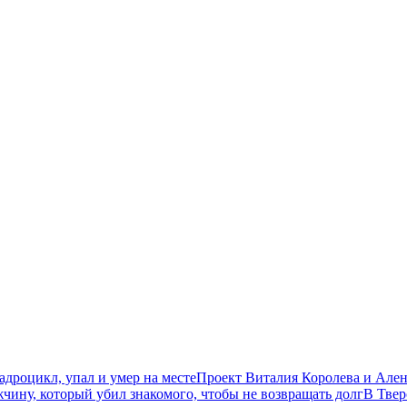
дроцикл, упал и умер на месте
Проект Виталия Королева и Ален
чину, который убил знакомого, чтобы не возвращать долг
В Твер