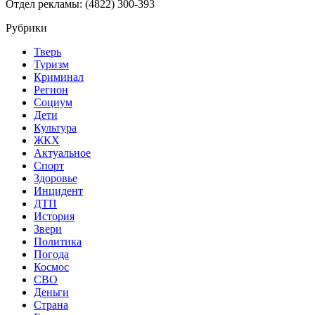
Отдел рекламы: (4822) 300-393
Рубрики
Тверь
Туризм
Криминал
Регион
Социум
Дети
Культура
ЖКХ
Актуальное
Спорт
Здоровье
Инцидент
ДТП
История
Звери
Политика
Погода
Космос
СВО
Деньги
Страна