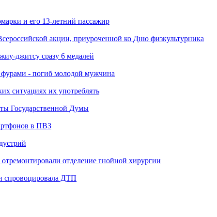
марки и его 13-летний пассажир
Всероссийской акции, приуроченной ко Дню физкультурника
джиу-джитсу сразу 6 медалей
я фурами - погиб молодой мужчина
ких ситуациях их употреблять
аты Государственной Думы
артфонов в ПВЗ
ндустрий
 отремонтировали отделение гнойной хирургии
 и спровоцировала ДТП