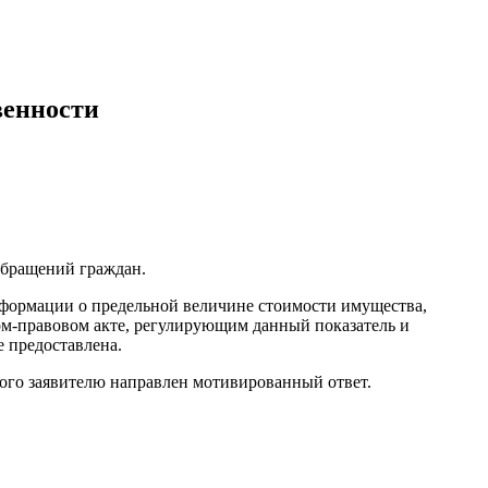
венности
обращений граждан.
нформации о предельной величине стоимости имущества,
ом-правовом акте, регулирующим данный показатель и
е предоставлена.
рого заявителю направлен мотивированный ответ.