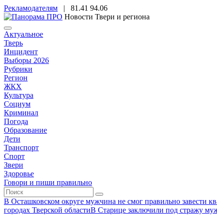
Рекламодателям
|
81.41
94.06
Новости Твери и региона
Актуальное
Тверь
Инцидент
Выборы 2026
Рубрики
Регион
ЖКХ
Культура
Социум
Криминал
Погода
Образование
Дети
Транспорт
Спорт
Звери
Здоровье
Говори и пиши правильно
В Осташковском округе мужчина не смог правильно завести ква
городах Тверской области
В Старице заключили под стражу муж