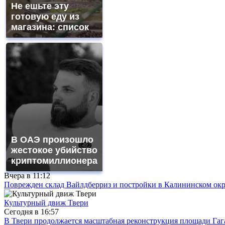
Не ешьте эту
готовую еду из
магазина: список
В ОАЭ произошло
жестокое убийство
криптомиллионера
Вчера в
11:12
Поврежден склад Вайлдберриз и постройки в Калининском окр
Культурный движ Твери
Сегодня в
16:57
В Твери продолжается масштабная реконструкция площади Гаг