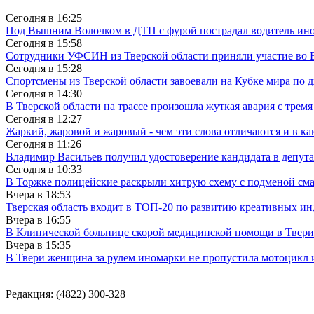
Сегодня в
16:25
Под Вышним Волочком в ДТП с фурой пострадал водитель ино
Сегодня в
15:58
Сотрудники УФСИН из Тверской области приняли участие во 
Сегодня в
15:28
Спортсмены из Тверской области завоевали на Кубке мира по 
Сегодня в
14:30
В Тверской области на трассе произошла жуткая авария с трем
Сегодня в
12:27
Жаркий, жаровой и жаровый - чем эти слова отличаются и в ка
Сегодня в
11:26
Владимир Васильев получил удостоверение кандидата в депут
Сегодня в
10:33
В Торжке полицейские раскрыли хитрую схему с подменой см
Вчера в
18:53
Тверская область входит в ТОП-20 по развитию креативных и
Вчера в
16:55
В Клинической больнице скорой медицинской помощи в Твери
Вчера в
15:35
В Твери женщина за рулем иномарки не пропустила мотоцикл
Редакция: (4822) 300-328