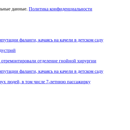
льные данные.
Политика конфиденциальности
путации фаланги, качаясь на качели в детском саду
ндустрий
 отремонтировали отделение гнойной хирургии
путации фаланги, качаясь на качели в детском саду
вух людей, в том числе 7-летнюю пассажирку