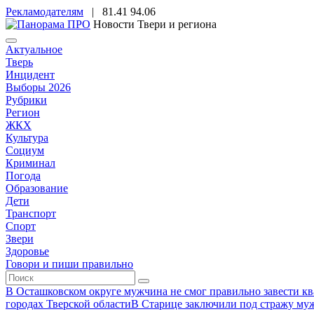
Рекламодателям
|
81.41
94.06
Новости Твери и региона
Актуальное
Тверь
Инцидент
Выборы 2026
Рубрики
Регион
ЖКХ
Культура
Социум
Криминал
Погода
Образование
Дети
Транспорт
Спорт
Звери
Здоровье
Говори и пиши правильно
В Осташковском округе мужчина не смог правильно завести ква
городах Тверской области
В Старице заключили под стражу муж