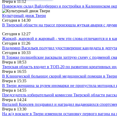
Вчера в
11:12
Поврежден склад Вайлдберриз и постройки в Калининском окр
Культурный движ Твери
Сегодня в
14:30
В Тверской области на трассе произошла жуткая авария с двум
Сегодня в
12:27
Жаркий, жаровой и жаровый - чем эти слова отличаются и в ка
Сегодня в
11:26
Владимир Васильев получил удостоверение кандидата в депут
Сегодня в
10:33
В Торжке полицейские раскрыли хитрую схему с подменой см
Вчера в
18:53
Тверская область входит в ТОП-20 по развитию креативных и
Вчера в
16:55
В Клинической больнице скорой медицинской помощи в Твери
Вчера в
15:35
В Твери женщина за рулем иномарки не пропустила мотоцикл
Вчера в
14:55
Председатель избирательной комиссии Тверской области расс
Вчера в
14:24
Виталий Королев поздравил и наградил выдающихся спортсмен
Вчера в
13:30
На ж/д вокзале в Твери изменили остановку первого вагона н