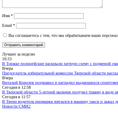
Имя
*
Email
*
Вы соглашаетесь с тем, что мы обрабатываем ваши персона
Лучшее за неделю
10:33
В Торжке полицейские раскрыли хитрую схему с подменой см
Вчера
Председатель избирательной комиссии Тверской области расс
Вчера
Виталий Королев поздравил и наградил выдающихся спортсмен
Сегодня в
12:58
В Тверской области 5-летний мальчик получил травму в виде ам
Сегодня в
11:57
В Твери водитель иномарки врезался в машину такси и зажал д
Новости СМИ2