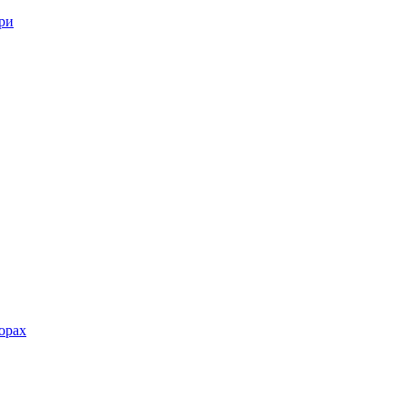
ри
орах