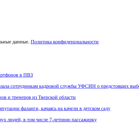
льные данные.
Политика конфиденциальности
артфонов в ПВЗ
казала сотрудникам кадровой службы УФСИН о предстоящих выб
ов и тренеров из Тверской области
путации фаланги, качаясь на качели в детском саду
вух людей, в том числе 7-летнюю пассажирку