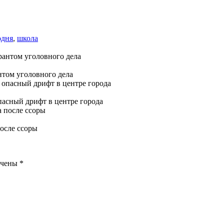
одня
,
школа
нтом уголовного дела
опасный дрифт в центре города
осле ссоры
ечены
*