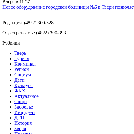
Вчера в
11:57
Новое оборудование городской больницы №6 в Твери позволяе
Редакция: (4822) 300-328
Отдел рекламы: (4822) 300-393
Рубрики
Тверь
Туризм
Криминал
Регион
Социум
Дети
Культура
ЖКХ
Актуальное
Спорт
Здоровье
Инцидент
ДТП
История
Звери
Политика