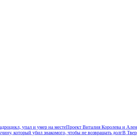
дроцикл, упал и умер на месте
Проект Виталия Королева и Ален
чину, который убил знакомого, чтобы не возвращать долг
В Твер