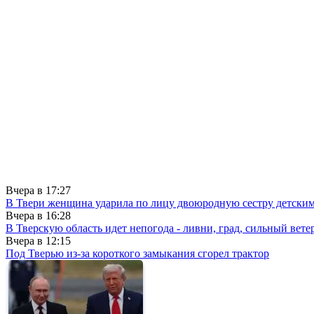
Вчера в
17:27
В Твери женщина ударила по лицу двоюродную сестру детски
Вчера в
16:28
В Тверскую область идет непогода - ливни, град, сильный вете
Вчера в
12:15
Под Тверью из-за короткого замыкания сгорел трактор