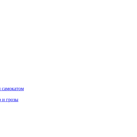
м самокатом
р и грозы