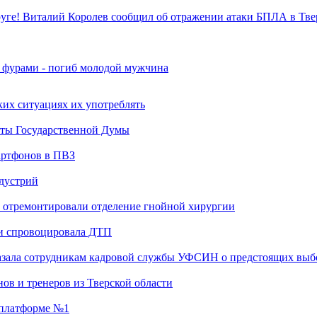
уге! Виталий Королев сообщил об отражении атаки БПЛА в Тве
я фурами - погиб молодой мужчина
ких ситуациях их употреблять
аты Государственной Думы
артфонов в ПВЗ
ндустрий
 отремонтировали отделение гнойной хирургии
 и спровоцировала ДТП
казала сотрудникам кадровой службы УФСИН о предстоящих выб
ов и тренеров из Тверской области
а платформе №1