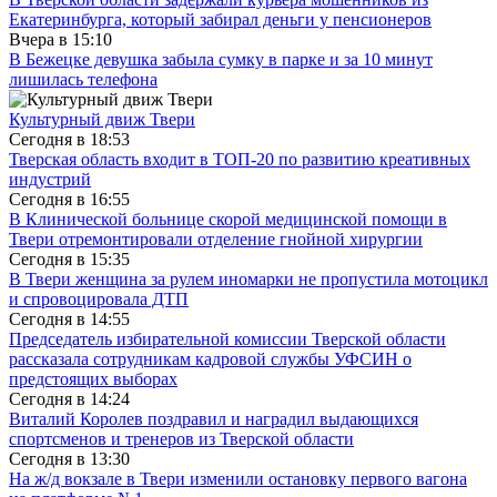
Екатеринбурга, который забирал деньги у пенсионеров
Вчера в
15:10
В Бежецке девушка забыла сумку в парке и за 10 минут
лишилась телефона
Культурный движ Твери
Сегодня в
18:53
Тверская область входит в ТОП-20 по развитию креативных
индустрий
Сегодня в
16:55
В Клинической больнице скорой медицинской помощи в
Твери отремонтировали отделение гнойной хирургии
Сегодня в
15:35
В Твери женщина за рулем иномарки не пропустила мотоцикл
и спровоцировала ДТП
Сегодня в
14:55
Председатель избирательной комиссии Тверской области
рассказала сотрудникам кадровой службы УФСИН о
предстоящих выборах
Сегодня в
14:24
Виталий Королев поздравил и наградил выдающихся
спортсменов и тренеров из Тверской области
Сегодня в
13:30
На ж/д вокзале в Твери изменили остановку первого вагона