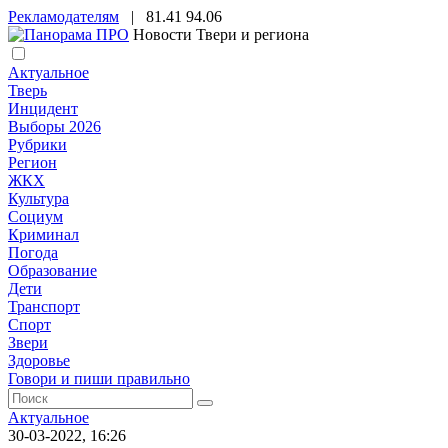
Рекламодателям
|
81.41
94.06
Новости Твери и региона
Актуальное
Тверь
Инцидент
Выборы 2026
Рубрики
Регион
ЖКХ
Культура
Социум
Криминал
Погода
Образование
Дети
Транспорт
Спорт
Звери
Здоровье
Говори и пиши правильно
Актуальное
30-03-2022, 16:26