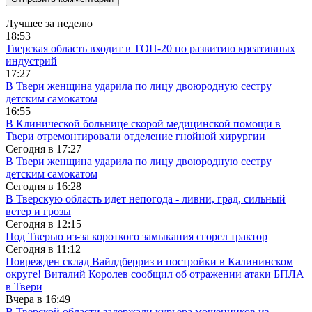
Лучшее за неделю
18:53
Тверская область входит в ТОП-20 по развитию креативных
индустрий
17:27
В Твери женщина ударила по лицу двоюродную сестру
детским самокатом
16:55
В Клинической больнице скорой медицинской помощи в
Твери отремонтировали отделение гнойной хирургии
Сегодня в
17:27
В Твери женщина ударила по лицу двоюродную сестру
детским самокатом
Сегодня в
16:28
В Тверскую область идет непогода - ливни, град, сильный
ветер и грозы
Сегодня в
12:15
Под Тверью из-за короткого замыкания сгорел трактор
Сегодня в
11:12
Поврежден склад Вайлдберриз и постройки в Калининском
округе! Виталий Королев сообщил об отражении атаки БПЛА
в Твери
Вчера в
16:49
В Тверской области задержали курьера мошенников из