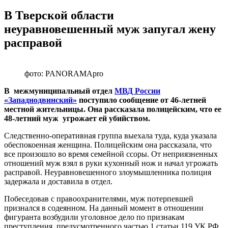
В Тверской области
неуравновешенный муж запугал жену
расправой
фото: PANORAMApro
В межмуниципальный отдел
МВД России
«Западнодвинский»
поступило сообщение от 46-летней
местной жительницы. Она рассказала полицейским, что ее
48-летний муж угрожает ей убийством.
Следственно-оперативная группа выехала туда, куда указала
обеспокоенная женщина. Полицейским она рассказала, что
все произошло во время семейной ссоры. От неприязненных
отношений муж взял в руки кухонный нож и начал угрожать
расправой. Неуравновешенного злоумышленника полиция
задержала и доставила в отдел.
Побеседовав с правоохранителями, муж потерпевшей
признался в содеянном. На данный момент в отношении
фигуранта возбудили уголовное дело по признакам
преступления, предусмотренного частью 1 статьи 119 УК РФ.