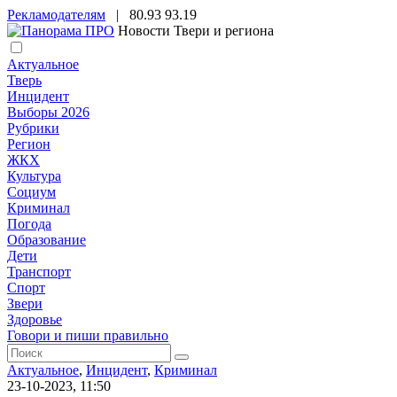
Рекламодателям
|
80.93
93.19
Новости Твери и региона
Актуальное
Тверь
Инцидент
Выборы 2026
Рубрики
Регион
ЖКХ
Культура
Социум
Криминал
Погода
Образование
Дети
Транспорт
Спорт
Звери
Здоровье
Говори и пиши правильно
Актуальное
,
Инцидент
,
Криминал
23-10-2023, 11:50