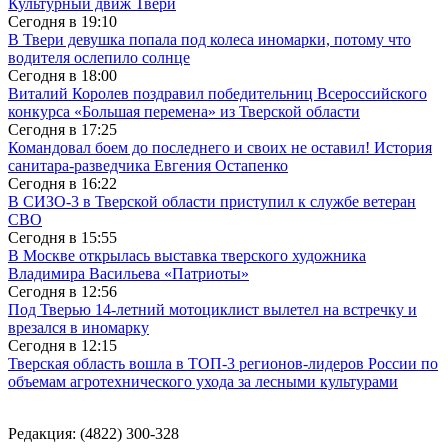
Культурный движ Твери
Сегодня в
19:10
В Твери девушка попала под колеса иномарки, потому что
водителя ослепило солнце
Сегодня в
18:00
Виталий Королев поздравил победительниц Всероссийского
конкурса «Большая перемена» из Тверской области
Сегодня в
17:25
Командовал боем до последнего и своих не оставил! История
санитара-разведчика Евгения Остапенко
Сегодня в
16:22
В СИЗО-3 в Тверской области приступил к службе ветеран
СВО
Сегодня в
15:55
В Москве открылась выставка тверского художника
Владимира Васильева «Патриоты»
Сегодня в
12:56
Под Тверью 14-летний мотоциклист вылетел на встречку и
врезался в иномарку
Сегодня в
12:15
Тверская область вошла в ТОП-3 регионов-лидеров России по
объемам агротехнического ухода за лесными культурами
Редакция: (4822) 300-328