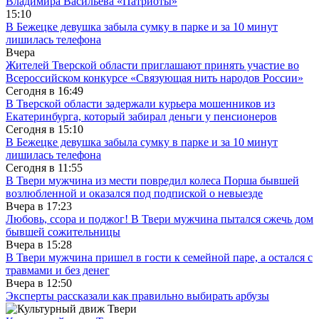
Владимира Васильева «Патриоты»
15:10
В Бежецке девушка забыла сумку в парке и за 10 минут
лишилась телефона
Вчера
Жителей Тверской области приглашают принять участие во
Все­рос­сий­ско­м конкурсе «Свя­зу­ю­щая нить на­ро­дов Рос­сии»
Сегодня в
16:49
В Тверской области задержали курьера мошенников из
Екатеринбурга, который забирал деньги у пенсионеров
Сегодня в
15:10
В Бежецке девушка забыла сумку в парке и за 10 минут
лишилась телефона
Сегодня в
11:55
В Твери мужчина из мести повредил колеса Порша бывшей
возлюбленной и оказался под подпиской о невыезде
Вчера в
17:23
Любовь, ссора и поджог! В Твери мужчина пытался сжечь дом
бывшей сожительницы
Вчера в
15:28
В Твери мужчина пришел в гости к семейной паре, а остался с
травмами и без денег
Вчера в
12:50
Эксперты рассказали как правильно выбирать арбузы