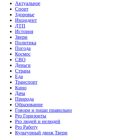
Актуальное
Спорт
Здоровье
Инцидент
ДТП
История
Звери
Политика
Погода
Космос
СВО
Деньги
Страна
Еда
Транспорт
Кино
Дача
Природа
Образование
Говори и пиши правильно
Pro Горизонты
Pro людей и нелюдей
Pro Работу
Культурный движ Твери