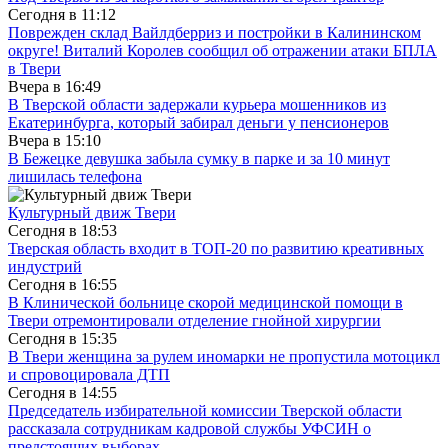
Сегодня в
11:12
Поврежден склад Вайлдберриз и постройки в Калининском
округе! Виталий Королев сообщил об отражении атаки БПЛА
в Твери
Вчера в
16:49
В Тверской области задержали курьера мошенников из
Екатеринбурга, который забирал деньги у пенсионеров
Вчера в
15:10
В Бежецке девушка забыла сумку в парке и за 10 минут
лишилась телефона
Культурный движ Твери
Сегодня в
18:53
Тверская область входит в ТОП-20 по развитию креативных
индустрий
Сегодня в
16:55
В Клинической больнице скорой медицинской помощи в
Твери отремонтировали отделение гнойной хирургии
Сегодня в
15:35
В Твери женщина за рулем иномарки не пропустила мотоцикл
и спровоцировала ДТП
Сегодня в
14:55
Председатель избирательной комиссии Тверской области
рассказала сотрудникам кадровой службы УФСИН о
предстоящих выборах