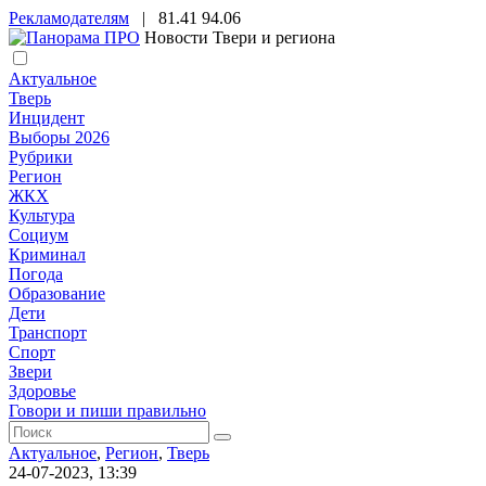
Рекламодателям
|
81.41
94.06
Новости Твери и региона
Актуальное
Тверь
Инцидент
Выборы 2026
Рубрики
Регион
ЖКХ
Культура
Социум
Криминал
Погода
Образование
Дети
Транспорт
Спорт
Звери
Здоровье
Говори и пиши правильно
Актуальное
,
Регион
,
Тверь
24-07-2023, 13:39