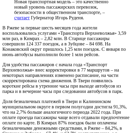
Новая транспортная модель – это качественно
новый уровень пассажирских перевозок,
безопасности в общественном транспорте, –
считает
Губернатор Игорь Руденя.
В Ржеве за первые шесть месяцев года жители
воспользовались услугами «Транспорта Верхневолжья» 3,59
млн раз, в Кимрах – 2,82 млн. В Старице пассажиры
совершили 124 337 поездок, а в Зубцове – 84 698. На
Конаковский округ пришлось 1,25 млн поездок. С января по
июнь автобусы выполнили более 1 млн рейсов.
Для удобства пассажиров с начала года «Транспорт
Верхневолжья» внес корректировки в 77 маршрутов – на
некоторых направлениях изменено расписание, на части
скорректирована схема движения. В Твери появились
короткие рейсы в утренние часы при выходе автобусов из
парка и в вечерние часы при следовании автобусов в парк.
Доля безналичных платежей в Твери и Калининском
муниципальном округе в первом полугодии достигла 91,3%,
что на 2,7% больше аналогичного периода 2022 года. При
оплате проезда пассажиры чаще всего отдавали предпочтение
оплате по карте. В Кимрах 87% поездок были оплачены
безналичными денежными средствами, в Ржеве – 84,2%, в