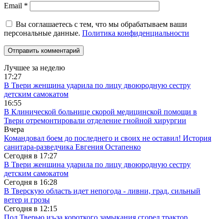
Email
*
Вы соглашаетесь с тем, что мы обрабатываем ваши
персональные данные.
Политика конфиденциальности
Лучшее за неделю
17:27
В Твери женщина ударила по лицу двоюродную сестру
детским самокатом
16:55
В Клинической больнице скорой медицинской помощи в
Твери отремонтировали отделение гнойной хирургии
Вчера
Командовал боем до последнего и своих не оставил! История
санитара-разведчика Евгения Остапенко
Сегодня в
17:27
В Твери женщина ударила по лицу двоюродную сестру
детским самокатом
Сегодня в
16:28
В Тверскую область идет непогода - ливни, град, сильный
ветер и грозы
Сегодня в
12:15
Под Тверью из-за короткого замыкания сгорел трактор