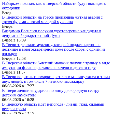
Избирком показал, как в Тверской области будут выглядеть
обходчики
Вчера
В Тверской области на трассе произошла жуткая авария с
тремя фурами - погиб молодой мужчина
Вчера
Владимир Васильев получил удостоверение кандидата в
депутаты Государственной Думы
Вчера в
18:09
В Твери задержали мужчину, который поджег картон на
лестнице в многоквартирном доме после ссоры с одним из
жильцов
Вчера в
12:58
В Тверской области 5-летний мальчик получил травму в виде
ампутации фаланги, качаясь на качели в детском саду
Вчера в
11:57
В Твери водитель иномарки врезался в машину такси и зажал
двух людей, в том числе 7-летнюю пассажирку
06-08-2026 в
17:27
В Твери женщина ударила по лицу двоюродную сестру
детским самокатом
06-08-2026 в
16:28
В Тверскую область идет непогода - ливни, град, сильный
ветер и грозы
06-08-2026 в
12:15