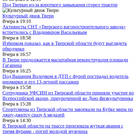
Под Тверью из-за короткого замыкания сгорел трактор
Культурный движ Твери
Вчера в
19:10
Активисты СНТ «Тверского вагоностроительного завода»
встретились с Владимиром Васильевым
Вчера в
18:58
Избирком показал, как в Тверской области будут выглядеть
обходчики
Вчера в
16:57
В Твери продолжается масштабная реконструкция площади
Гагарина
Вчера в
16:25
Под Вышним Волочком в ДТП с фурой пострадал водитель
иномарки и его 13-летний пассажир
Вчера в
15:58
Сотрудники УФСИН из Тверской области приняли участие во
Всероссийской акции, приуроченной ко Дню физкультурника
Вчера в
15:28
Спортсмены из Тверской области завоевали на Кубке мира по
джиу-джитсу сразу 6 медалей
Вчера в
14:30
В Тверской области на трассе произошла жуткая авария с
тремя фурами - погиб молодой мужчина