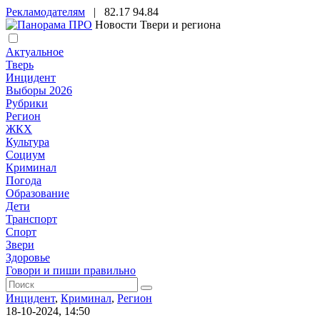
Рекламодателям
|
82.17
94.84
Новости Твери и региона
Актуальное
Тверь
Инцидент
Выборы 2026
Рубрики
Регион
ЖКХ
Культура
Социум
Криминал
Погода
Образование
Дети
Транспорт
Спорт
Звери
Здоровье
Говори и пиши правильно
Инцидент
,
Криминал
,
Регион
18-10-2024, 14:50