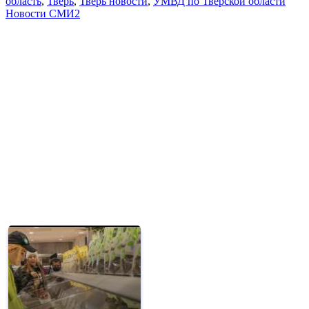
область
,
Тверь
,
Тверь новости
,
УМВД по Тверской области
Новости СМИ2