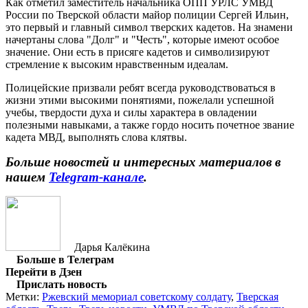
Как отметил заместитель начальника ОПП УРЛС УМВД
России по Тверской области майор полиции Сергей Ильин,
это первый и главный символ тверских кадетов. На знамени
начертаны слова "Долг" и "Честь", которые имеют особое
значение. Они есть в присяге кадетов и символизируют
стремление к высоким нравственным идеалам.
Полицейские призвали ребят всегда руководствоваться в
жизни этими высокими понятиями, пожелали успешной
учебы, твердости духа и силы характера в овладении
полезными навыками, а также гордо носить почетное звание
кадета МВД, выполнять слова клятвы.
Больше новостей и интересных материалов в
нашем
Telegram-канале
.
Дарья Калёкина
Больше в Телеграм
Перейти в Дзен
Прислать новость
Метки:
Ржевский мемориал советскому солдату
,
Тверская