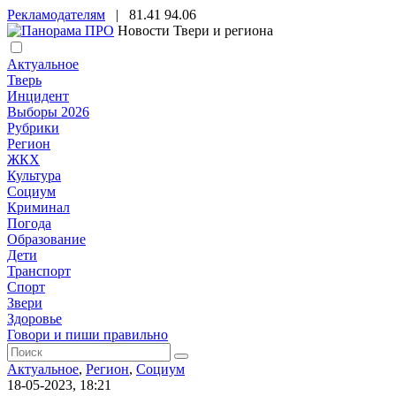
Рекламодателям
|
81.41
94.06
Новости Твери и региона
Актуальное
Тверь
Инцидент
Выборы 2026
Рубрики
Регион
ЖКХ
Культура
Социум
Криминал
Погода
Образование
Дети
Транспорт
Спорт
Звери
Здоровье
Говори и пиши правильно
Актуальное
,
Регион
,
Социум
18-05-2023, 18:21