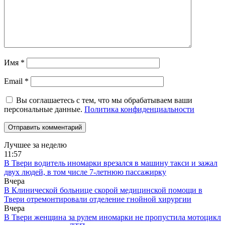
Имя
*
Email
*
Вы соглашаетесь с тем, что мы обрабатываем ваши
персональные данные.
Политика конфиденциальности
Лучшее за неделю
11:57
В Твери водитель иномарки врезался в машину такси и зажал
двух людей, в том числе 7-летнюю пассажирку
Вчера
В Клинической больнице скорой медицинской помощи в
Твери отремонтировали отделение гнойной хирургии
Вчера
В Твери женщина за рулем иномарки не пропустила мотоцикл