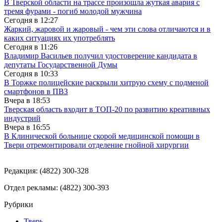
В Тверской области на трассе произошла жуткая авария с
тремя фурами - погиб молодой мужчина
Сегодня в
12:27
Жаркий, жаровой и жаровый - чем эти слова отличаются и в
каких ситуациях их употреблять
Сегодня в
11:26
Владимир Васильев получил удостоверение кандидата в
депутаты Государственной Думы
Сегодня в
10:33
В Торжке полицейские раскрыли хитрую схему с подменой
смартфонов в ПВЗ
Вчера в
18:53
Тверская область входит в ТОП-20 по развитию креативных
индустрий
Вчера в
16:55
В Клинической больнице скорой медицинской помощи в
Твери отремонтировали отделение гнойной хирургии
Редакция: (4822) 300-328
Отдел рекламы: (4822) 300-393
Рубрики
Тверь