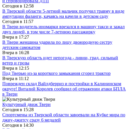
и спровоцировала ДТП
Сегодня в
12:58
В Тверской области 5-летний мальчик получил травму в виде
ампутации фаланги, качаясь на качели в детском саду
Сегодня в
11:57
В Твери водитель иномарки врезался в машину такси и зажал
двух людей, в том числе 7-летнюю пассажирку
Вчера в
17:27
В Твери женщина ударила по лицу двоюродную сестру
детским самокатом
Вчера в
16:28
В Тверскую область идет непогода - ливни, град, сильный
ветер и грозы
Вчера в
12:15
Под Тверью из-за короткого замыкания сгорел трактор
Вчера в
11:12
Поврежден склад Вайлдберриз и постройки в Калининском
округе! Виталий Королев сообщил об отражении атаки БПЛА
в Твери
Культурный движ Твери
Сегодня в
15:28
Спортсмены из Тверской области завоевали на Кубке мира по
джиу-джитсу сразу 6 медалей
Сегодня в
14:30