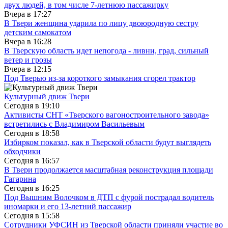
двух людей, в том числе 7-летнюю пассажирку
Вчера в
17:27
В Твери женщина ударила по лицу двоюродную сестру
детским самокатом
Вчера в
16:28
В Тверскую область идет непогода - ливни, град, сильный
ветер и грозы
Вчера в
12:15
Под Тверью из-за короткого замыкания сгорел трактор
Культурный движ Твери
Сегодня в
19:10
Активисты СНТ «Тверского вагоностроительного завода»
встретились с Владимиром Васильевым
Сегодня в
18:58
Избирком показал, как в Тверской области будут выглядеть
обходчики
Сегодня в
16:57
В Твери продолжается масштабная реконструкция площади
Гагарина
Сегодня в
16:25
Под Вышним Волочком в ДТП с фурой пострадал водитель
иномарки и его 13-летний пассажир
Сегодня в
15:58
Сотрудники УФСИН из Тверской области приняли участие во