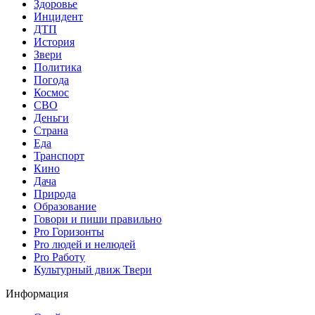
Здоровье
Инцидент
ДТП
История
Звери
Политика
Погода
Космос
СВО
Деньги
Страна
Еда
Транспорт
Кино
Дача
Природа
Образование
Говори и пиши правильно
Pro Горизонты
Pro людей и нелюдей
Pro Работу
Культурный движ Твери
Информация