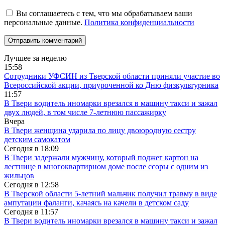
Вы соглашаетесь с тем, что мы обрабатываем ваши
персональные данные.
Политика конфиденциальности
Лучшее за неделю
15:58
Сотрудники УФСИН из Тверской области приняли участие во
Всероссийской акции, приуроченной ко Дню физкультурника
11:57
В Твери водитель иномарки врезался в машину такси и зажал
двух людей, в том числе 7-летнюю пассажирку
Вчера
В Твери женщина ударила по лицу двоюродную сестру
детским самокатом
Сегодня в
18:09
В Твери задержали мужчину, который поджег картон на
лестнице в многоквартирном доме после ссоры с одним из
жильцов
Сегодня в
12:58
В Тверской области 5-летний мальчик получил травму в виде
ампутации фаланги, качаясь на качели в детском саду
Сегодня в
11:57
В Твери водитель иномарки врезался в машину такси и зажал