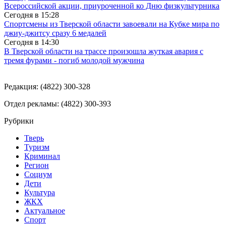
Всероссийской акции, приуроченной ко Дню физкультурника
Сегодня в
15:28
Спортсмены из Тверской области завоевали на Кубке мира по
джиу-джитсу сразу 6 медалей
Сегодня в
14:30
В Тверской области на трассе произошла жуткая авария с
тремя фурами - погиб молодой мужчина
Редакция: (4822) 300-328
Отдел рекламы: (4822) 300-393
Рубрики
Тверь
Туризм
Криминал
Регион
Социум
Дети
Культура
ЖКХ
Актуальное
Спорт