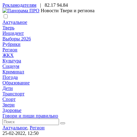
Рекламодателям
|
82.17
94.84
Новости Твери и региона
Актуальное
Тверь
Инцидент
Выборы 2026
Рубрики
Регион
ЖКХ
Культура
Социум
Криминал
Погода
Образование
Дети
Транспорт
Спорт
Звери
Здоровье
Говори и пиши правильно
Актуальное
,
Регион
25-02-2022, 12:50