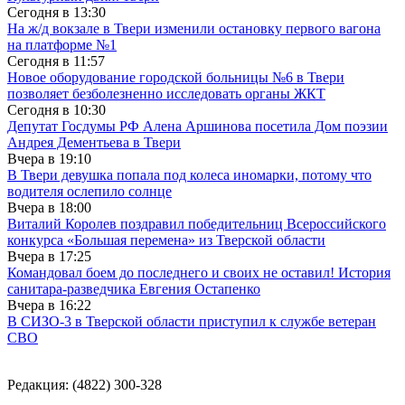
Сегодня в
13:30
На ж/д вокзале в Твери изменили остановку первого вагона
на платформе №1
Сегодня в
11:57
Новое оборудование городской больницы №6 в Твери
позволяет безболезненно исследовать органы ЖКТ
Сегодня в
10:30
Депутат Госдумы РФ Алена Аршинова посетила Дом поэзии
Андрея Дементьева в Твери
Вчера в
19:10
В Твери девушка попала под колеса иномарки, потому что
водителя ослепило солнце
Вчера в
18:00
Виталий Королев поздравил победительниц Всероссийского
конкурса «Большая перемена» из Тверской области
Вчера в
17:25
Командовал боем до последнего и своих не оставил! История
санитара-разведчика Евгения Остапенко
Вчера в
16:22
В СИЗО-3 в Тверской области приступил к службе ветеран
СВО
Редакция: (4822) 300-328