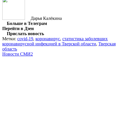
Дарья Калёкина
Больше в Телеграм
Перейти в Дзен
Прислать новость
Метки:
covid-19
,
коронавирус
,
статистика заболевших
коронавирусной инфекцией в Тверской области
,
Тверская
область
Новости СМИ2