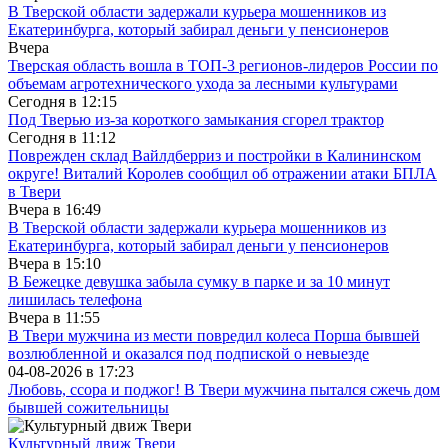
В Тверской области задержали курьера мошенников из
Екатеринбурга, который забирал деньги у пенсионеров
Вчера
Тверская область вошла в ТОП-3 регионов-лидеров России по
объемам агротехнического ухода за лесными культурами
Сегодня в
12:15
Под Тверью из-за короткого замыкания сгорел трактор
Сегодня в
11:12
Поврежден склад Вайлдберриз и постройки в Калининском
округе! Виталий Королев сообщил об отражении атаки БПЛА
в Твери
Вчера в
16:49
В Тверской области задержали курьера мошенников из
Екатеринбурга, который забирал деньги у пенсионеров
Вчера в
15:10
В Бежецке девушка забыла сумку в парке и за 10 минут
лишилась телефона
Вчера в
11:55
В Твери мужчина из мести повредил колеса Порша бывшей
возлюбленной и оказался под подпиской о невыезде
04-08-2026 в
17:23
Любовь, ссора и поджог! В Твери мужчина пытался сжечь дом
бывшей сожительницы
Культурный движ Твери