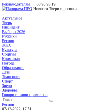
Рекламодателям
|
80.93
93.19
Новости Твери и региона
Актуальное
Тверь
Инцидент
Выборы 2026
Рубрики
Регион
ЖКХ
Культура
Социум
Криминал
Погода
Образование
Дети
Транспорт
Спорт
Звери
Здоровье
Говори и пиши правильно
Регион
07-12-2022, 17:51