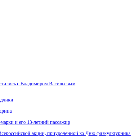
ретились с Владимиром Васильевым
одчики
арина
марки и его 13-летний пассажир
Всероссийской акции, приуроченной ко Дню физкультурника