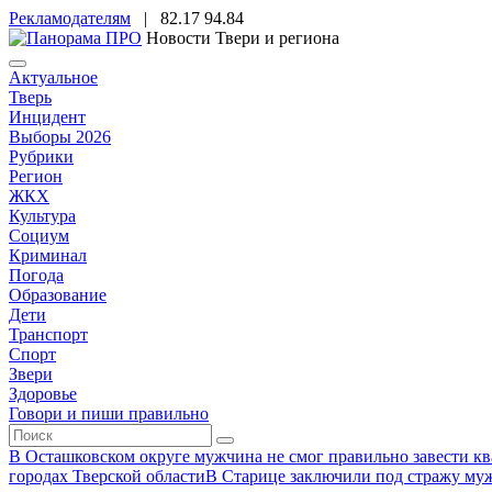
Рекламодателям
|
82.17
94.84
Новости Твери и региона
Актуальное
Тверь
Инцидент
Выборы 2026
Рубрики
Регион
ЖКХ
Культура
Социум
Криминал
Погода
Образование
Дети
Транспорт
Спорт
Звери
Здоровье
Говори и пиши правильно
В Осташковском округе мужчина не смог правильно завести ква
городах Тверской области
В Старице заключили под стражу муж