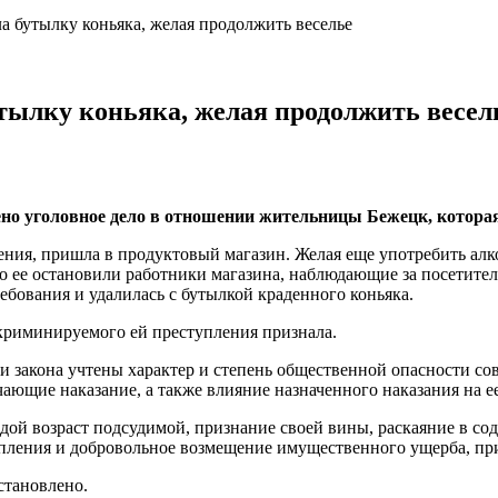
а бутылку коньяка, желая продолжить веселье
тылку коньяка, желая продолжить весел
но уголовное дело в отношении жительницы Бежецк, котора
ения, пришла в продуктовый магазин. Желая еще употребить алко
но ее остановили работники магазина, наблюдающие за посети
ебования и удалилась с бутылкой краденного коньяка.
криминируемого ей преступления признала.
ми закона учтены характер и степень общественной опасности со
чающие наказание, а также влияние назначенного наказания на е
дой возраст подсудимой, признание своей вины, раскаяние в сод
пления и добровольное возмещение имущественного ущерба, при
становлено.