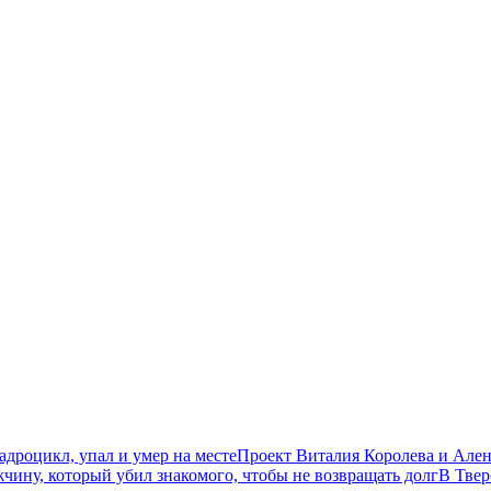
дроцикл, упал и умер на месте
Проект Виталия Королева и Ален
чину, который убил знакомого, чтобы не возвращать долг
В Твер