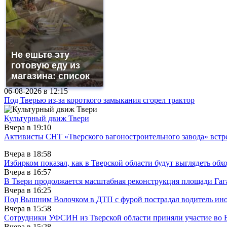
Не ешьте эту
готовую еду из
магазина: список
06-08-2026 в
12:15
Под Тверью из-за короткого замыкания сгорел трактор
Культурный движ Твери
Вчера в
19:10
Активисты СНТ «Тверского вагоностроительного завода» вст
Вчера в
18:58
Избирком показал, как в Тверской области будут выглядеть обх
Вчера в
16:57
В Твери продолжается масштабная реконструкция площади Гаг
Вчера в
16:25
Под Вышним Волочком в ДТП с фурой пострадал водитель ино
Вчера в
15:58
Сотрудники УФСИН из Тверской области приняли участие во 
Вчера в
15:28