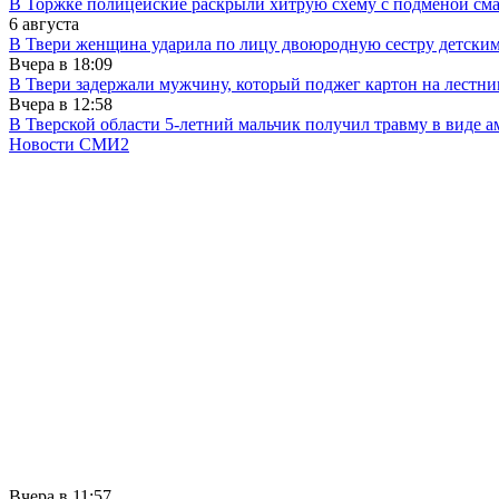
В Торжке полицейские раскрыли хитрую схему с подменой см
6 августа
В Твери женщина ударила по лицу двоюродную сестру детски
Вчера в
18:09
В Твери задержали мужчину, который поджег картон на лестни
Вчера в
12:58
В Тверской области 5-летний мальчик получил травму в виде ам
Новости СМИ2
Вчера в
11:57