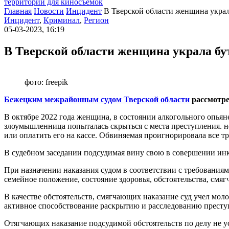
территории для киносъемок
Главная
Новости
Инцидент
В Тверской области женщина украл
Инцидент
,
Криминал
,
Регион
05-03-2023, 16:19
В Тверской области женщина украла бу
фото: freepik
Бежецким межрайонным судом Тверской области
рассмотре
В октябре 2022 года женщина, в состоянии алкогольного опьян
злоумышленница попыталась скрыться с места преступления. 
или оплатить его на кассе. Обвиняемая проигнорировала все тр
В судебном заседании подсудимая вину свою в совершении ин
При назначении наказания судом в соответствии с требования
семейное положение, состояние здоровья, обстоятельства, смяг
В качестве обстоятельств, смягчающих наказание суд учел моло
активное способствование раскрытию и расследованию престу
Отягчающих наказание подсудимой обстоятельств по делу не у