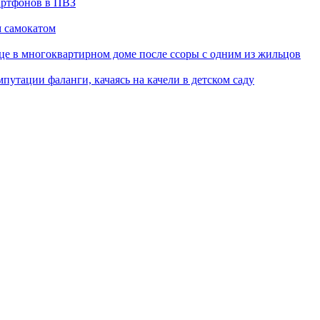
артфонов в ПВЗ
м самокатом
це в многоквартирном доме после ссоры с одним из жильцов
путации фаланги, качаясь на качели в детском саду