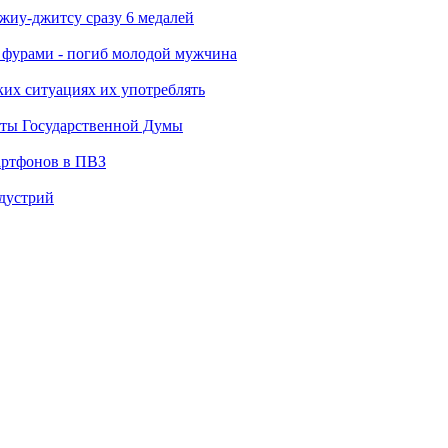
джиу-джитсу сразу 6 медалей
я фурами - погиб молодой мужчина
ких ситуациях их употреблять
аты Государственной Думы
артфонов в ПВЗ
ндустрий