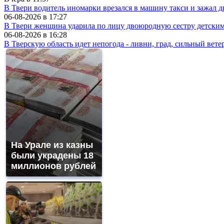
В Твери водитель иномарки врезался в машину такси и зажал д
06-08-2026 в
17:27
В Твери женщина ударила по лицу двоюродную сестру детски
06-08-2026 в
16:28
В Тверскую область идет непогода - ливни, град, сильный вете
На Урале из казны
были украдены 18
миллионов рублей