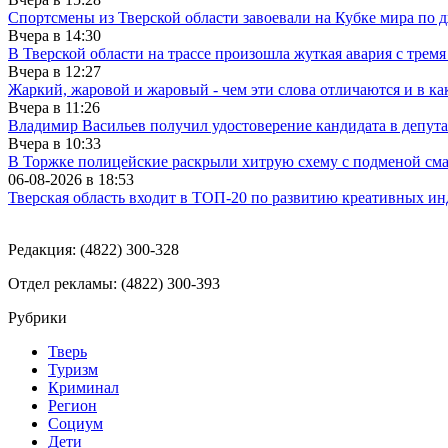
Спортсмены из Тверской области завоевали на Кубке мира по 
Вчера в
14:30
В Тверской области на трассе произошла жуткая авария с трем
Вчера в
12:27
Жаркий, жаровой и жаровый - чем эти слова отличаются и в ка
Вчера в
11:26
Владимир Васильев получил удостоверение кандидата в депут
Вчера в
10:33
В Торжке полицейские раскрыли хитрую схему с подменой см
06-08-2026 в
18:53
Тверская область входит в ТОП-20 по развитию креативных и
Редакция: (4822) 300-328
Отдел рекламы: (4822) 300-393
Рубрики
Тверь
Туризм
Криминал
Регион
Социум
Дети