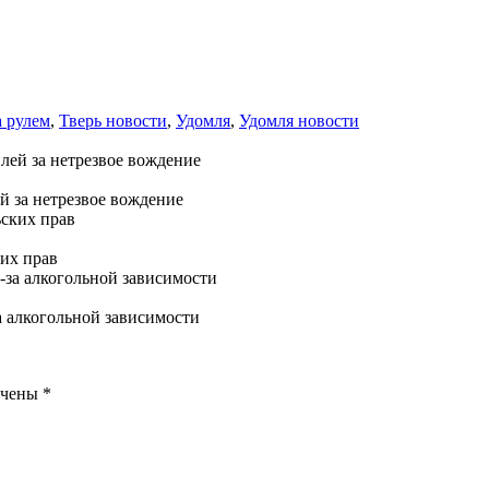
а рулем
,
Тверь новости
,
Удомля
,
Удомля новости
й за нетрезвое вождение
их прав
а алкогольной зависимости
ечены
*