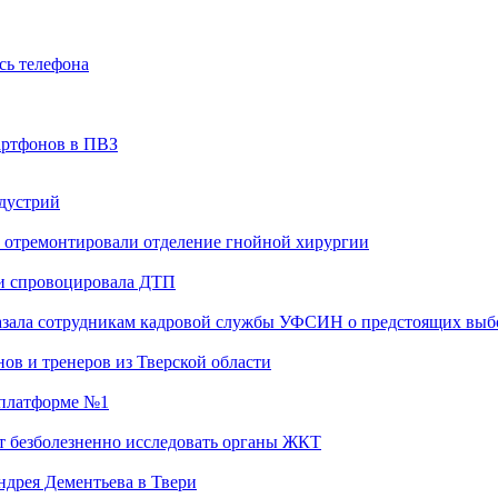
сь телефона
артфонов в ПВЗ
ндустрий
 отремонтировали отделение гнойной хирургии
 и спровоцировала ДТП
казала сотрудникам кадровой службы УФСИН о предстоящих выб
ов и тренеров из Тверской области
а платформе №1
т безболезненно исследовать органы ЖКТ
дрея Дементьева в Твери