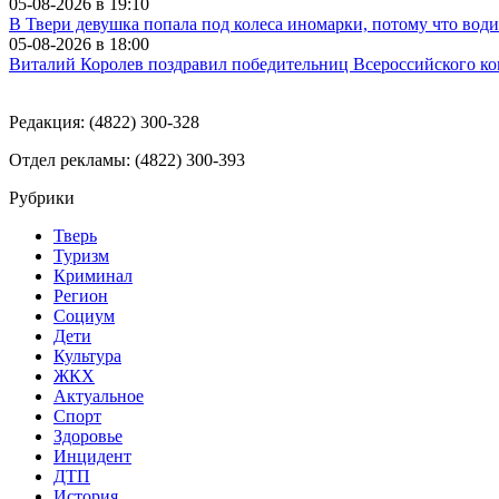
05-08-2026 в
19:10
В Твери девушка попала под колеса иномарки, потому что води
05-08-2026 в
18:00
Виталий Королев поздравил победительниц Всероссийского ко
Редакция: (4822) 300-328
Отдел рекламы: (4822) 300-393
Рубрики
Тверь
Туризм
Криминал
Регион
Социум
Дети
Культура
ЖКХ
Актуальное
Спорт
Здоровье
Инцидент
ДТП
История