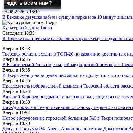
ждать всем нам?
05-08-2026 в
15:10
В Бежецке девушка забыла сумку в парке и за 10 минут лишила
Культурный движ Твери
Сегодня в
10:33
В Торжке полицейские раскрыли хитрую схему с подменой см
Вчера в
18:53
Тверская область входит в ТОП-20 по развитию креативных и
Вчера в
16:55
В Клинической больнице скорой медицинской помощи в Твери
Вчера в
15:35
В Твери женщина за рулем иномарки не пропустила мотоцикл
Вчера в
14:55
Председатель избирательной комиссии Тверской области расс
Вчера в
14:24
Виталий Королев поздравил и наградил выдающихся спортсмен
Вчера в
13:30
На ж/д вокзале в Твери изменили остановку первого вагона н
Вчера в
11:57
Новое оборудование городской больницы №6 в Твери позволяе
Вчера в
10:30
Депутат Госдумы РФ Алена Аршинова посетила Дом поэзии Ан