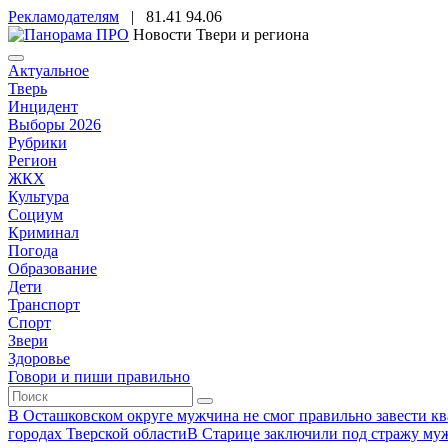
Рекламодателям
|
81.41
94.06
Новости Твери и региона
Актуальное
Тверь
Инцидент
Выборы 2026
Рубрики
Регион
ЖКХ
Культура
Социум
Криминал
Погода
Образование
Дети
Транспорт
Спорт
Звери
Здоровье
Говори и пиши правильно
В Осташковском округе мужчина не смог правильно завести ква
городах Тверской области
В Старице заключили под стражу муж