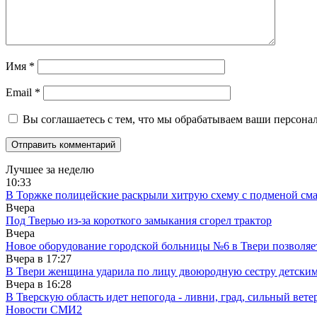
Имя
*
Email
*
Вы соглашаетесь с тем, что мы обрабатываем ваши персона
Лучшее за неделю
10:33
В Торжке полицейские раскрыли хитрую схему с подменой см
Вчера
Под Тверью из-за короткого замыкания сгорел трактор
Вчера
Новое оборудование городской больницы №6 в Твери позволяе
Вчера в
17:27
В Твери женщина ударила по лицу двоюродную сестру детски
Вчера в
16:28
В Тверскую область идет непогода - ливни, град, сильный вете
Новости СМИ2