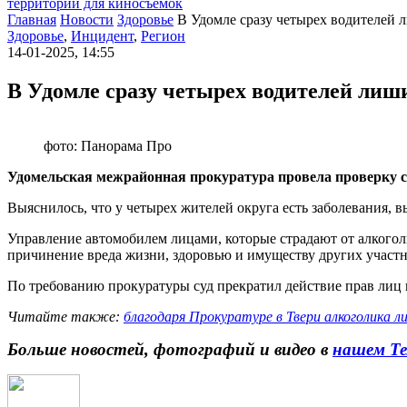
территории для киносъемок
Главная
Новости
Здоровье
В Удомле сразу четырех водителей л
Здоровье
,
Инцидент
,
Регион
14-01-2025, 14:55
В Удомле сразу четырех водителей лиши
фото: Панорама Про
Удомельская межрайонная прокуратура провела проверку с
Выяснилось, что у четырех жителей округа есть заболевания, 
Управление автомобилем лицами, которые страдают от алкогол
причинение вреда жизни, здоровью и имуществу других участ
По требованию прокуратуры суд прекратил действие прав лиц
Читайте также:
благодаря Прокуратуре в Твери алкоголика л
Больше новостей, фотографий и видео в
нашем Те