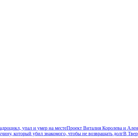
дроцикл, упал и умер на месте
Проект Виталия Королева и Ален
чину, который убил знакомого, чтобы не возвращать долг
В Твер