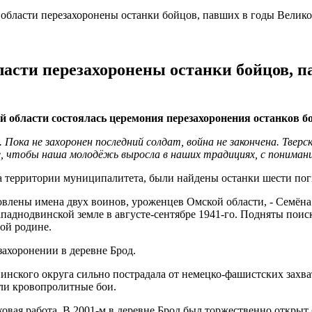
 области перезахоронены останки бойцов, павших в годы Велик
ласти перезахоронены останки бойцов, 
ой области состоялась церемония перезахоронения останков 
ока не захоронен последний солдат, война не закончена. Тверск
се, чтобы наша молодёжь выросла в наших традициях, с пониман
на территории муниципалитета, были найдены останки шести по
влены имена двух воинов, уроженцев Омской области, - Семёна
ападнодвинской земле в августе-сентябре 1941-го. Подняты по
ой родине.
захоронении в деревне Брод.
нского округа сильно пострадала от немецко-фашистских захват
шли кровопролитные бои.
сковая работа. В 2001-м в деревне Брод был торжественно откры