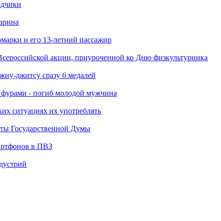
одчики
арина
марки и его 13-летний пассажир
Всероссийской акции, приуроченной ко Дню физкультурника
джиу-джитсу сразу 6 медалей
я фурами - погиб молодой мужчина
ких ситуациях их употреблять
аты Государственной Думы
артфонов в ПВЗ
ндустрий