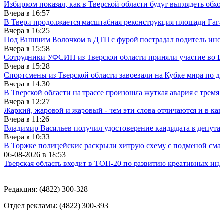
Избирком показал, как в Тверской области будут выглядеть обх
Вчера в
16:57
В Твери продолжается масштабная реконструкция площади Гаг
Вчера в
16:25
Под Вышним Волочком в ДТП с фурой пострадал водитель ино
Вчера в
15:58
Сотрудники УФСИН из Тверской области приняли участие во 
Вчера в
15:28
Спортсмены из Тверской области завоевали на Кубке мира по 
Вчера в
14:30
В Тверской области на трассе произошла жуткая авария с трем
Вчера в
12:27
Жаркий, жаровой и жаровый - чем эти слова отличаются и в ка
Вчера в
11:26
Владимир Васильев получил удостоверение кандидата в депут
Вчера в
10:33
В Торжке полицейские раскрыли хитрую схему с подменой см
06-08-2026 в
18:53
Тверская область входит в ТОП-20 по развитию креативных и
Редакция: (4822) 300-328
Отдел рекламы: (4822) 300-393