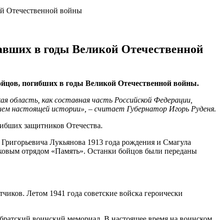
ой Отечественной войны
павших в годы Великой Отечественной
бойцов, погибших в годы Великой Отечественной войны.
ая область, как составная часть Российской Федерации,
ием настоящей истории», – считает Губернатор Игорь Руденя.
гибших защитников Отечества.
 Григорьевича Лукьянова 1913 года рождения и Смагула
исковым отрядом «Память». Останки бойцов были переданы
чиков. Летом 1941 года советские войска героически
т братский воинский мемориал. В настоящее время на воинском