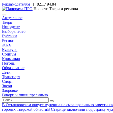
Рекламодателям
|
82.17
94.84
Новости Твери и региона
Актуальное
Тверь
Инцидент
Выборы 2026
Рубрики
Регион
ЖКХ
Культура
Социум
Криминал
Погода
Образование
Дети
Транспорт
Спорт
Звери
Здоровье
Говори и пиши правильно
В Осташковском округе мужчина не смог правильно завести ква
городах Тверской области
В Старице заключили под стражу муж