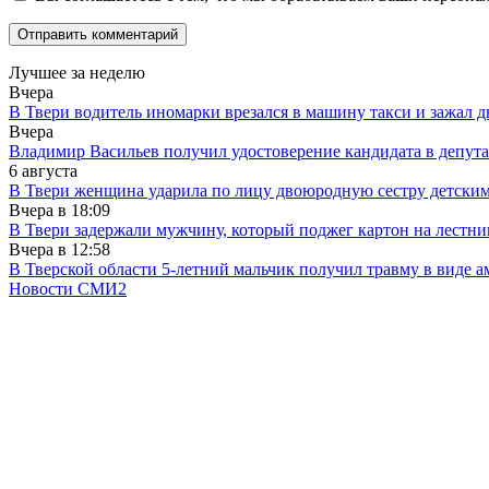
Лучшее за неделю
Вчера
В Твери водитель иномарки врезался в машину такси и зажал д
Вчера
Владимир Васильев получил удостоверение кандидата в депут
6 августа
В Твери женщина ударила по лицу двоюродную сестру детски
Вчера в
18:09
В Твери задержали мужчину, который поджег картон на лестни
Вчера в
12:58
В Тверской области 5-летний мальчик получил травму в виде ам
Новости СМИ2