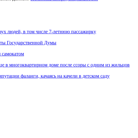
вух людей, в том числе 7-летнюю пассажирку
аты Государственной Думы
м самокатом
це в многоквартирном доме после ссоры с одним из жильцов
путации фаланги, качаясь на качели в детском саду