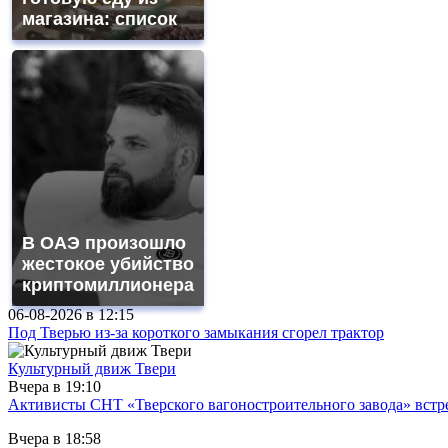
магазина: список
В ОАЭ произошло
жестокое убийство
криптомиллионера
06-08-2026 в
12:15
Под Тверью из-за короткого замыкания сгорел трактор
Культурный движ Твери
Вчера в
19:10
Активисты СНТ «Тверского вагоностроительного завода» вст
Вчера в
18:58