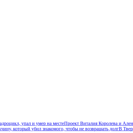
дроцикл, упал и умер на месте
Проект Виталия Королева и Ален
чину, который убил знакомого, чтобы не возвращать долг
В Твер