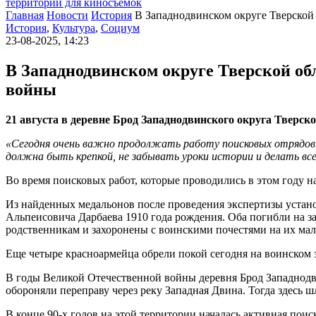
территории для киносъемок
Главная
Новости
История
В Западнодвинском округе Тверской
История
,
Культура
,
Социум
23-08-2025, 14:23
В Западнодвинском округе Тверской об
войны
21 августа в деревне Брод Западнодвинского округа Тверск
«Сегодня очень важно продолжать работу поисковых отрядов. П
должна быть крепкой, не забывать уроки истории и делать в
Во время поисковых работ, которые проводились в этом году 
Из найденных медальонов после проведения экспертизы устано
Альпеисовича Дарбаева 1910 года рождения. Оба погибли на з
родственникам и захоронены с воинскими почестями на их мал
Еще четыре красноармейца обрели покой сегодня на воинском 
В годы Великой Отечественной войны деревня Брод Западнодви
обороняли переправу через реку Западная Двина. Тогда здесь 
В конце 90-х годов на этой территории началась активная пои