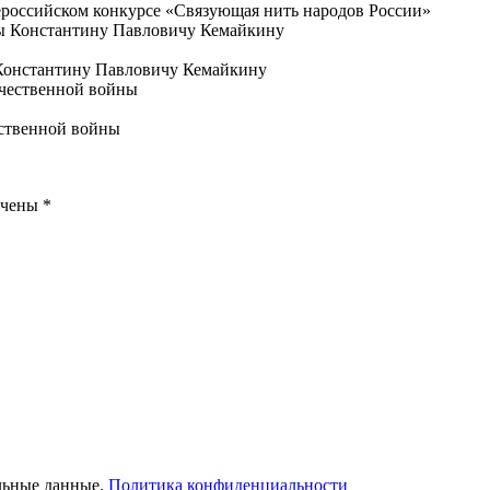
­сий­ско­м конкурсе «Свя­зу­ю­щая нить на­ро­дов Рос­сии»
 Константину Павловичу Кемайкину
ественной войны
ечены
*
льные данные.
Политика конфиденциальности