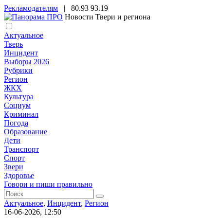
Рекламодателям
|
80.93
93.19
Новости Твери и региона
Актуальное
Тверь
Инцидент
Выборы 2026
Рубрики
Регион
ЖКХ
Культура
Социум
Криминал
Погода
Образование
Дети
Транспорт
Спорт
Звери
Здоровье
Говори и пиши правильно
Актуальное
,
Инцидент
,
Регион
16-06-2026, 12:50