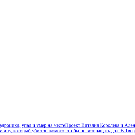
дроцикл, упал и умер на месте
Проект Виталия Королева и Ален
чину, который убил знакомого, чтобы не возвращать долг
В Твер