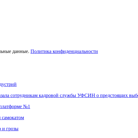
льные данные.
Политика конфиденциальности
ндустрий
казала сотрудникам кадровой службы УФСИН о предстоящих выб
а платформе №1
м самокатом
р и грозы