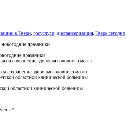
изацию в Твери
,
госуслуги
,
диспансеризация
,
Тверь сегодня
новогодние праздники
 на сохранение здоровья головного мозга
тской областной клинической больницы
ечены
*