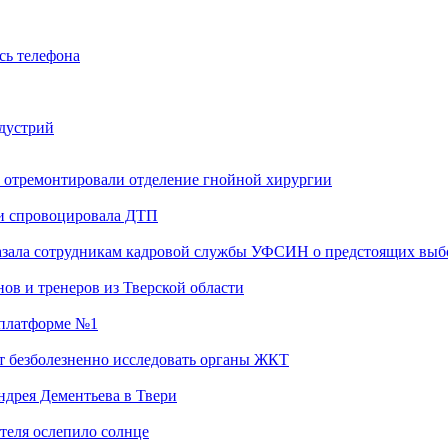
сь телефона
ндустрий
 отремонтировали отделение гнойной хирургии
 и спровоцировала ДТП
казала сотрудникам кадровой службы УФСИН о предстоящих выб
ов и тренеров из Тверской области
а платформе №1
т безболезненно исследовать органы ЖКТ
дрея Дементьева в Твери
теля ослепило солнце