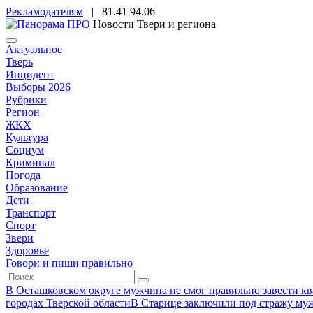
Рекламодателям
|
81.41
94.06
Новости Твери и региона
Актуальное
Тверь
Инцидент
Выборы 2026
Рубрики
Регион
ЖКХ
Культура
Социум
Криминал
Погода
Образование
Дети
Транспорт
Спорт
Звери
Здоровье
Говори и пиши правильно
В Осташковском округе мужчина не смог правильно завести ква
городах Тверской области
В Старице заключили под стражу муж