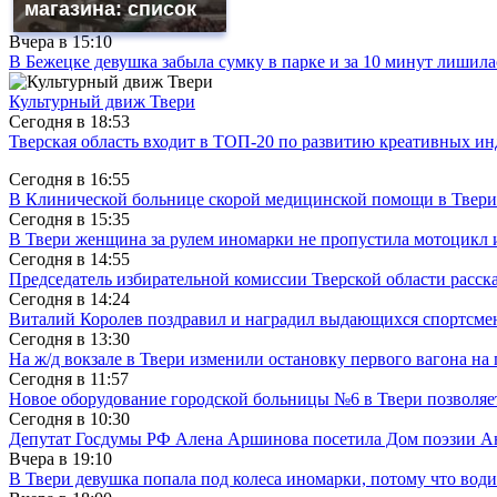
магазина: список
Вчера в
15:10
В Бежецке девушка забыла сумку в парке и за 10 минут лишила
Культурный движ Твери
Сегодня в
18:53
Тверская область входит в ТОП-20 по развитию креативных и
Сегодня в
16:55
В Клинической больнице скорой медицинской помощи в Твери
Сегодня в
15:35
В Твери женщина за рулем иномарки не пропустила мотоцикл
Сегодня в
14:55
Председатель избирательной комиссии Тверской области расс
Сегодня в
14:24
Виталий Королев поздравил и наградил выдающихся спортсмен
Сегодня в
13:30
На ж/д вокзале в Твери изменили остановку первого вагона н
Сегодня в
11:57
Новое оборудование городской больницы №6 в Твери позволяе
Сегодня в
10:30
Депутат Госдумы РФ Алена Аршинова посетила Дом поэзии Ан
Вчера в
19:10
В Твери девушка попала под колеса иномарки, потому что води