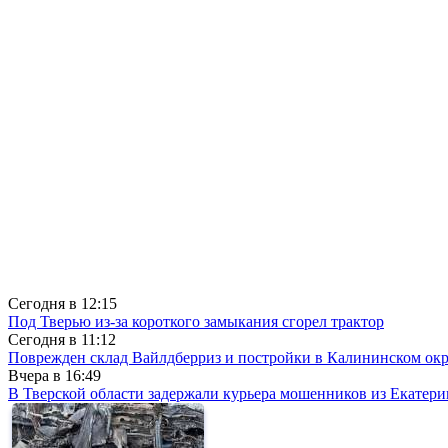
Сегодня в
12:15
Под Тверью из-за короткого замыкания сгорел трактор
Сегодня в
11:12
Поврежден склад Вайлдберриз и постройки в Калининском окр
Вчера в
16:49
В Тверской области задержали курьера мошенников из Екатери