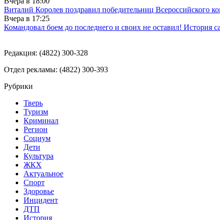
Вчера в
18:00
Виталий Королев поздравил победительниц Всероссийского ко
Вчера в
17:25
Командовал боем до последнего и своих не оставил! История с
Редакция: (4822) 300-328
Отдел рекламы: (4822) 300-393
Рубрики
Тверь
Туризм
Криминал
Регион
Социум
Дети
Культура
ЖКХ
Актуальное
Спорт
Здоровье
Инцидент
ДТП
История