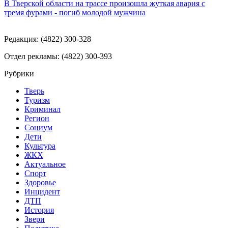
В Тверской области на трассе произошла жуткая авария с
тремя фурами - погиб молодой мужчина
Редакция: (4822) 300-328
Отдел рекламы: (4822) 300-393
Рубрики
Тверь
Туризм
Криминал
Регион
Социум
Дети
Культура
ЖКХ
Актуальное
Спорт
Здоровье
Инцидент
ДТП
История
Звери