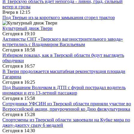
В Тверскую область идет непогода - ливни, град, сильный
ветер и грозы
Вчера в
12:15
Под Тверью из-за короткого замыкания сгорел трактор
Культурный движ Твери
Сегодня в
19:10
Активисты СНТ «Тверского вагоностроительного завода»
встретились с Владимиром Васильевым
Сегодня в
18:58
Избирком показал, как в Тверской области будут выглядеть
обходчики
Сегодня в
16:57
В Твери продолжается масштабная реконструкция площади
Гагарина
Сегодня в
16:25
Под Вышним Волочком в ДТП с фурой пострадал водитель
иномарки и его 13-летний пассажир
Сегодня в
15:58
Сотрудники УФСИН из Тверской области приняли участие во
Всероссийской акции, приуроченной ко Дню физкультурника
Сегодня в
15:28
Спортсмены из Тверской области завоевали на Кубке мира по
джиу-джитсу сразу 6 медалей
Сегодня в
14:30