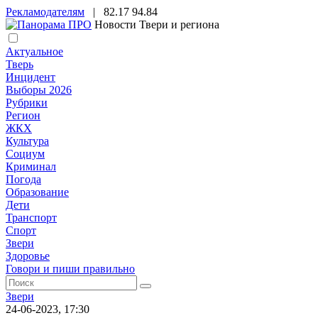
Рекламодателям
|
82.17
94.84
Новости Твери и региона
Актуальное
Тверь
Инцидент
Выборы 2026
Рубрики
Регион
ЖКХ
Культура
Социум
Криминал
Погода
Образование
Дети
Транспорт
Спорт
Звери
Здоровье
Говори и пиши правильно
Звери
24-06-2023, 17:30