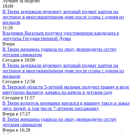
Лучшее за неделю
18:09
В Твери задержали мужчину, который поджег картон на
лестнице в многоквартирном доме после ссоры с одним из
жильцов
11:26
Владимир Васильев получил удостоверение кандидата в
депутаты Государственной Думы
Вчера
В Твери женщина ударила по лицу двоюродную сестру
детским самокатом
Сегодня в
18:09
В Твери задержали мужчину, который поджег картон на
лестнице в многоквартирном доме после ссоры с одним из
жильцов
Сегодня в
12:58
В Тверской области 5-летний мальчик получил травму в виде
ампутации фаланги, качаясь на качели в детском саду
Сегодня в
11:57
В Твери водитель иномарки врезался в машину такси и зажал
двух людей, в том числе 7-летнюю пассажирку
Вчера в
17:27
В Твери женщина ударила по лицу двоюродную сестру
детским самокатом
Вчера в
16:28