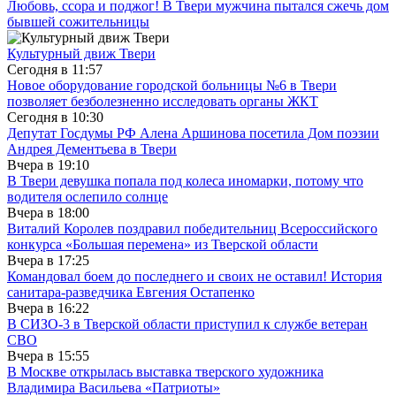
Любовь, ссора и поджог! В Твери мужчина пытался сжечь дом
бывшей сожительницы
Культурный движ Твери
Сегодня в
11:57
Новое оборудование городской больницы №6 в Твери
позволяет безболезненно исследовать органы ЖКТ
Сегодня в
10:30
Депутат Госдумы РФ Алена Аршинова посетила Дом поэзии
Андрея Дементьева в Твери
Вчера в
19:10
В Твери девушка попала под колеса иномарки, потому что
водителя ослепило солнце
Вчера в
18:00
Виталий Королев поздравил победительниц Всероссийского
конкурса «Большая перемена» из Тверской области
Вчера в
17:25
Командовал боем до последнего и своих не оставил! История
санитара-разведчика Евгения Остапенко
Вчера в
16:22
В СИЗО-3 в Тверской области приступил к службе ветеран
СВО
Вчера в
15:55
В Москве открылась выставка тверского художника
Владимира Васильева «Патриоты»