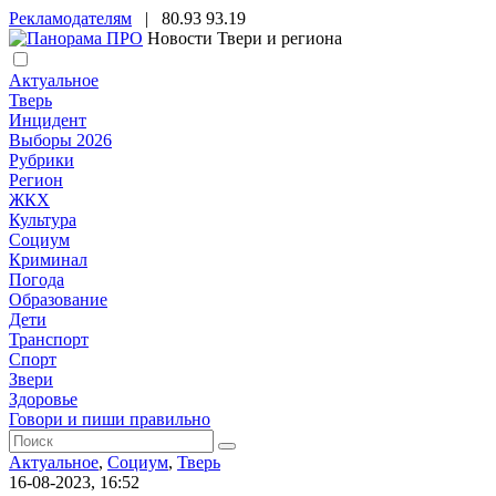
Рекламодателям
|
80.93
93.19
Новости Твери и региона
Актуальное
Тверь
Инцидент
Выборы 2026
Рубрики
Регион
ЖКХ
Культура
Социум
Криминал
Погода
Образование
Дети
Транспорт
Спорт
Звери
Здоровье
Говори и пиши правильно
Актуальное
,
Социум
,
Тверь
16-08-2023, 16:52