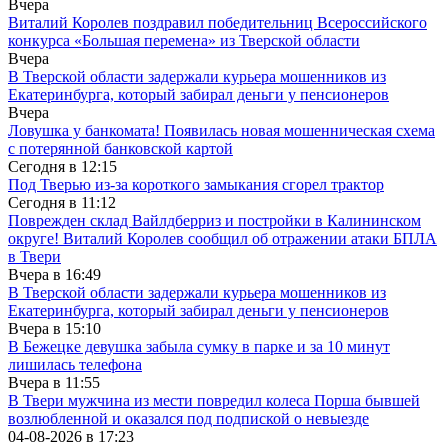
Вчера
Виталий Королев поздравил победительниц Всероссийского
конкурса «Большая перемена» из Тверской области
Вчера
В Тверской области задержали курьера мошенников из
Екатеринбурга, который забирал деньги у пенсионеров
Вчера
Ловушка у банкомата! Появилась новая мошенническая схема
с потерянной банковской картой
Сегодня в
12:15
Под Тверью из-за короткого замыкания сгорел трактор
Сегодня в
11:12
Поврежден склад Вайлдберриз и постройки в Калининском
округе! Виталий Королев сообщил об отражении атаки БПЛА
в Твери
Вчера в
16:49
В Тверской области задержали курьера мошенников из
Екатеринбурга, который забирал деньги у пенсионеров
Вчера в
15:10
В Бежецке девушка забыла сумку в парке и за 10 минут
лишилась телефона
Вчера в
11:55
В Твери мужчина из мести повредил колеса Порша бывшей
возлюбленной и оказался под подпиской о невыезде
04-08-2026 в
17:23