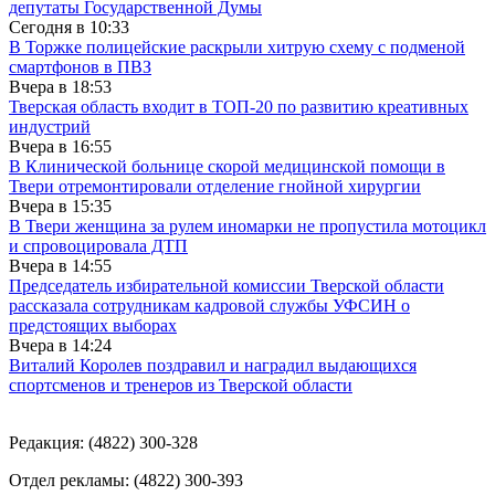
депутаты Государственной Думы
Сегодня в
10:33
В Торжке полицейские раскрыли хитрую схему с подменой
смартфонов в ПВЗ
Вчера в
18:53
Тверская область входит в ТОП-20 по развитию креативных
индустрий
Вчера в
16:55
В Клинической больнице скорой медицинской помощи в
Твери отремонтировали отделение гнойной хирургии
Вчера в
15:35
В Твери женщина за рулем иномарки не пропустила мотоцикл
и спровоцировала ДТП
Вчера в
14:55
Председатель избирательной комиссии Тверской области
рассказала сотрудникам кадровой службы УФСИН о
предстоящих выборах
Вчера в
14:24
Виталий Королев поздравил и наградил выдающихся
спортсменов и тренеров из Тверской области
Редакция: (4822) 300-328
Отдел рекламы: (4822) 300-393