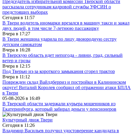
Председатель избирательной комиссии Тверской области
рассказала сотрудникам кадровой службы УФСИН о
предстоящих выборах
Сегодня в
11:57
В Твери водитель иномарки врезался в машину такси и зажал
двух людей, в том числе 7-летнюю пассажирку
Вчера в
17:27
В Твери женщина ударила по лицу двоюродную сестру
детским самокатом
Вчера в
16:28
В Тверскую область идет непогода - ливни, град, сильный
ветер и грозы
Вчера в
12:15
Под Тверью из-за короткого замыкания сгорел трактор
Вчера в
11:12
Поврежден склад Вайлдберриз и постройки в Калининском
округе! Виталий Королев сообщил об отражении атаки БПЛА
в Твери
05-08-2026 в
16:49
В Тверской области задержали курьера мошенников из
Екатеринбурга, который забирал деньги у пенсионеров
Культурный движ Твери
Сегодня в
11:26
Владимир Васильев получил удостоверение кандидата в