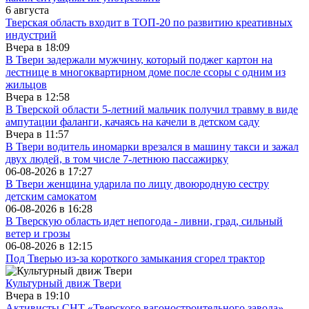
6 августа
Тверская область входит в ТОП-20 по развитию креативных
индустрий
Вчера в
18:09
В Твери задержали мужчину, который поджег картон на
лестнице в многоквартирном доме после ссоры с одним из
жильцов
Вчера в
12:58
В Тверской области 5-летний мальчик получил травму в виде
ампутации фаланги, качаясь на качели в детском саду
Вчера в
11:57
В Твери водитель иномарки врезался в машину такси и зажал
двух людей, в том числе 7-летнюю пассажирку
06-08-2026 в
17:27
В Твери женщина ударила по лицу двоюродную сестру
детским самокатом
06-08-2026 в
16:28
В Тверскую область идет непогода - ливни, град, сильный
ветер и грозы
06-08-2026 в
12:15
Под Тверью из-за короткого замыкания сгорел трактор
Культурный движ Твери
Вчера в
19:10
Активисты СНТ «Тверского вагоностроительного завода»