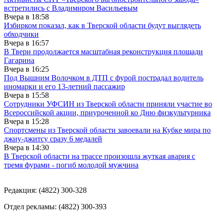
встретились с Владимиром Васильевым
Вчера в
18:58
Избирком показал, как в Тверской области будут выглядеть
обходчики
Вчера в
16:57
В Твери продолжается масштабная реконструкция площади
Гагарина
Вчера в
16:25
Под Вышним Волочком в ДТП с фурой пострадал водитель
иномарки и его 13-летний пассажир
Вчера в
15:58
Сотрудники УФСИН из Тверской области приняли участие во
Всероссийской акции, приуроченной ко Дню физкультурника
Вчера в
15:28
Спортсмены из Тверской области завоевали на Кубке мира по
джиу-джитсу сразу 6 медалей
Вчера в
14:30
В Тверской области на трассе произошла жуткая авария с
тремя фурами - погиб молодой мужчина
Редакция: (4822) 300-328
Отдел рекламы: (4822) 300-393