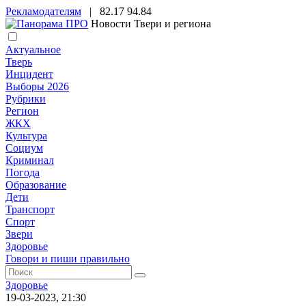
Рекламодателям
|
82.17
94.84
Новости Твери и региона
Актуальное
Тверь
Инцидент
Выборы 2026
Рубрики
Регион
ЖКХ
Культура
Социум
Криминал
Погода
Образование
Дети
Транспорт
Спорт
Звери
Здоровье
Говори и пиши правильно
Здоровье
19-03-2023, 21:30