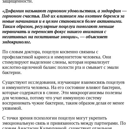
защищенности.
«Дофамин называют гормоном удовольствия, а эндорфин —
гормоном счастья. Под их влиянием мы охотнее беремся за
новые начинания и в целом становимся более активными.
Таким образом, регулярные поцелуи помогают меньше
нервничать и переносят фокус нашего внимания с
негативных на позитивные эмоции», — объясняет
эндокринолог.
По словам доктора, поцелуи косвенно связаны с
профилактикой кариеса и иммунитетом человека. Они
стимулируют выделение слюны, которая нормализует
кислотно-щелочной баланс полости рта и смывает с эмали
бактерии.
Существуют исследования, изучающие взаимосвязь поцелуев
и иммунитета человека. На его состояние влияют бактерии,
которые содержатся в слюне. Эти микроорганизмы полезны
для человека, потому что учат иммунную систему
воспринимать чужие бактерии, таким образом делая ее менее
уязвимой.
С точки зрения психологии поцелуи могут укрепить
эмоциональную связь и привязанность между партнерами. По
словам Анастасии Калмурзиной, существует отдельная