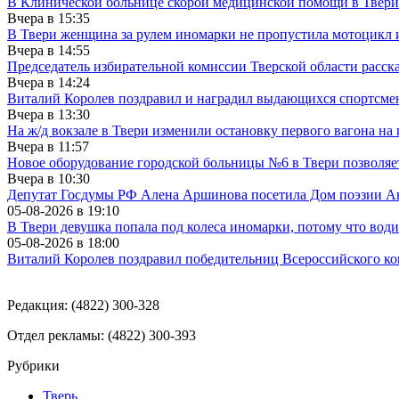
В Клинической больнице скорой медицинской помощи в Твери
Вчера в
15:35
В Твери женщина за рулем иномарки не пропустила мотоцикл
Вчера в
14:55
Председатель избирательной комиссии Тверской области расс
Вчера в
14:24
Виталий Королев поздравил и наградил выдающихся спортсмен
Вчера в
13:30
На ж/д вокзале в Твери изменили остановку первого вагона н
Вчера в
11:57
Новое оборудование городской больницы №6 в Твери позволяе
Вчера в
10:30
Депутат Госдумы РФ Алена Аршинова посетила Дом поэзии Ан
05-08-2026 в
19:10
В Твери девушка попала под колеса иномарки, потому что води
05-08-2026 в
18:00
Виталий Королев поздравил победительниц Всероссийского ко
Редакция: (4822) 300-328
Отдел рекламы: (4822) 300-393
Рубрики
Тверь