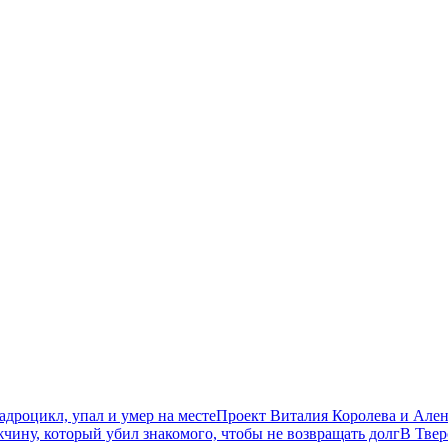
дроцикл, упал и умер на месте
Проект Виталия Королева и Ален
чину, который убил знакомого, чтобы не возвращать долг
В Твер