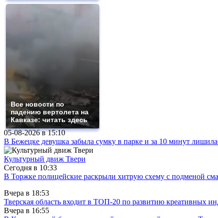
Все новости по
падению вертолета на
Кавказе: читать здесь
05-08-2026 в
15:10
В Бежецке девушка забыла сумку в парке и за 10 минут лишила
Культурный движ Твери
Сегодня в
10:33
В Торжке полицейские раскрыли хитрую схему с подменой см
Вчера в
18:53
Тверская область входит в ТОП-20 по развитию креативных и
Вчера в
16:55