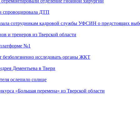
 отремонтировали отделение гнойной хирургии
 и спровоцировала ДТП
казала сотрудникам кадровой службы УФСИН о предстоящих выб
ов и тренеров из Тверской области
а платформе №1
т безболезненно исследовать органы ЖКТ
дрея Дементьева в Твери
теля ослепило солнце
нкурса «Большая перемена» из Тверской области