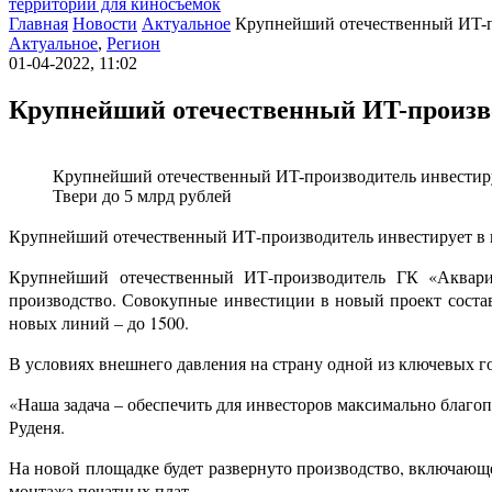
территории для киносъемок
Главная
Новости
Актуальное
Крупнейший отечественный ИT-пр
Актуальное
,
Регион
01-04-2022, 11:02
Крупнейший отечественный ИT-произво
Крупнейший отечественный ИT-производитель инвестиру
Твери до 5 млрд рублей
Крупнейший отечественный И
T
-производитель инвестирует в 
Крупнейший отечественный ИТ-производитель ГК «Аквариу
производство. Совокупные инвестиции в новый проект составя
новых линий – до 1500.
В условиях внешнего давления на страну одной из ключевых г
«Наша задача – обеспечить для инвесторов максимально благо
Руденя.
На новой площадке будет развернуто производство, включающе
монтажа печатных плат.