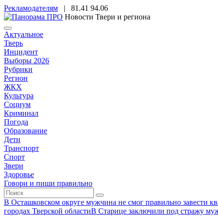
Рекламодателям
|
81.41
94.06
Новости Твери и региона
Актуальное
Тверь
Инцидент
Выборы 2026
Рубрики
Регион
ЖКХ
Культура
Социум
Криминал
Погода
Образование
Дети
Транспорт
Спорт
Звери
Здоровье
Говори и пиши правильно
В Осташковском округе мужчина не смог правильно завести ква
городах Тверской области
В Старице заключили под стражу муж