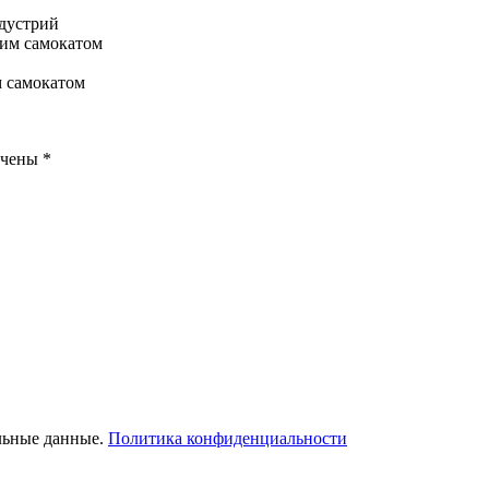
ндустрий
м самокатом
ечены
*
льные данные.
Политика конфиденциальности