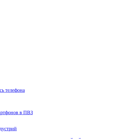
сь телефона
артфонов в ПВЗ
ндустрий