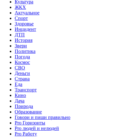
Культура
ЖКХ
Актуальное
Спорт
Здоровье
Инцидент
ДТП
История
Звери
Политика
Погода
Космос
СВО
Деньги
Страна
Еда
Транспорт
Кино
Дача
Природа
Образование
Говори и пиши правильно
Pro Горизонты
Pro людей и нелюдей
Pro Работу