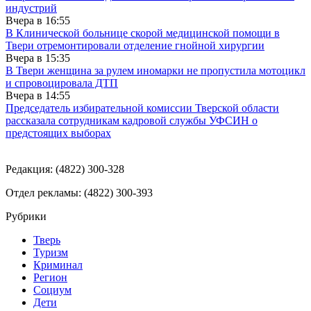
индустрий
Вчера в
16:55
В Клинической больнице скорой медицинской помощи в
Твери отремонтировали отделение гнойной хирургии
Вчера в
15:35
В Твери женщина за рулем иномарки не пропустила мотоцикл
и спровоцировала ДТП
Вчера в
14:55
Председатель избирательной комиссии Тверской области
рассказала сотрудникам кадровой службы УФСИН о
предстоящих выборах
Редакция: (4822) 300-328
Отдел рекламы: (4822) 300-393
Рубрики
Тверь
Туризм
Криминал
Регион
Социум
Дети