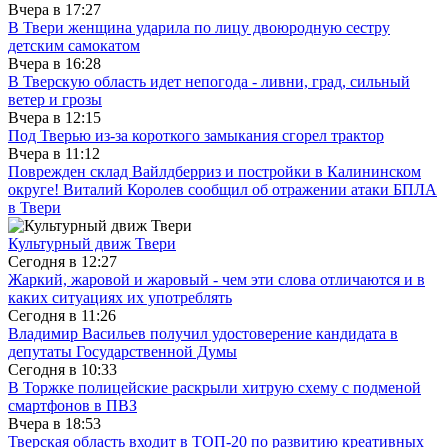
Вчера в
17:27
В Твери женщина ударила по лицу двоюродную сестру
детским самокатом
Вчера в
16:28
В Тверскую область идет непогода - ливни, град, сильный
ветер и грозы
Вчера в
12:15
Под Тверью из-за короткого замыкания сгорел трактор
Вчера в
11:12
Поврежден склад Вайлдберриз и постройки в Калининском
округе! Виталий Королев сообщил об отражении атаки БПЛА
в Твери
Культурный движ Твери
Сегодня в
12:27
Жаркий, жаровой и жаровый - чем эти слова отличаются и в
каких ситуациях их употреблять
Сегодня в
11:26
Владимир Васильев получил удостоверение кандидата в
депутаты Государственной Думы
Сегодня в
10:33
В Торжке полицейские раскрыли хитрую схему с подменой
смартфонов в ПВЗ
Вчера в
18:53
Тверская область входит в ТОП-20 по развитию креативных