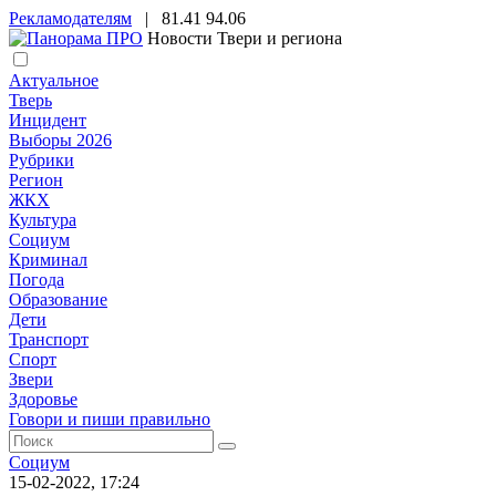
Рекламодателям
|
81.41
94.06
Новости Твери и региона
Актуальное
Тверь
Инцидент
Выборы 2026
Рубрики
Регион
ЖКХ
Культура
Социум
Криминал
Погода
Образование
Дети
Транспорт
Спорт
Звери
Здоровье
Говори и пиши правильно
Социум
15-02-2022, 17:24