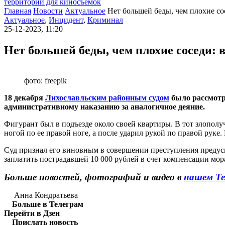
территории для киносъемок
Главная
Новости
Актуальное
Нет большей беды, чем плохие со
Актуальное
,
Инцидент
,
Криминал
25-12-2023, 11:20
Нет большей беды, чем плохие соседи: 
фото: freepik
18 декабря
Лихославльским районным судом
было рассмотре
административному наказанию за аналогичное деяние.
Фигурант был в подъезде около своей квартиры. В тот злопо
ногой по ее правой ноге, а после ударил рукой по правой руке.
Суд признал его виновным в совершении преступления предусм
заплатить пострадавшей 10 000 рублей в счет компенсации мор
Больше новостей, фотографий и видео в
нашем Те
Анна Кондратьева
Больше в Телеграм
Перейти в Дзен
Прислать новость