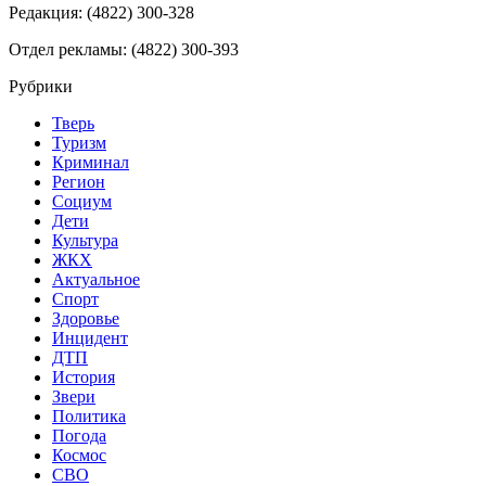
Редакция: (4822) 300-328
Отдел рекламы: (4822) 300-393
Рубрики
Тверь
Туризм
Криминал
Регион
Социум
Дети
Культура
ЖКХ
Актуальное
Спорт
Здоровье
Инцидент
ДТП
История
Звери
Политика
Погода
Космос
СВО