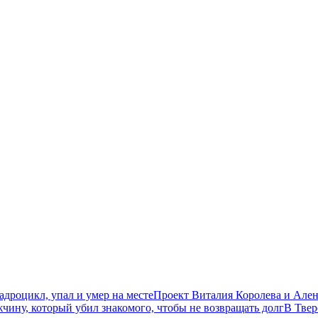
дроцикл, упал и умер на месте
Проект Виталия Королева и Ален
чину, который убил знакомого, чтобы не возвращать долг
В Твер