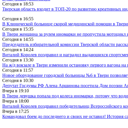
Сегодня в
18:53
Тверская область входит в ТОП-20 по развитию креативных и
Сегодня в
16:55
В Клинической больнице скорой медицинской помощи в Твери
Сегодня в
15:35
В Твери женщина за рулем иномарки не пропустила мотоцикл
Сегодня в
14:55
Председатель избирательной комиссии Тверской области расс
Сегодня в
14:24
Виталий Королев поздравил и наградил выдающихся спортсмен
Сегодня в
13:30
На ж/д вокзале в Твери изменили остановку первого вагона н
Сегодня в
11:57
Новое оборудование городской больницы №6 в Твери позволяе
Сегодня в
10:30
Депутат Госдумы РФ Алена Аршинова посетила Дом поэзии Ан
Вчера в
19:10
В Твери девушка попала под колеса иномарки, потому что води
Вчера в
18:00
Виталий Королев поздравил победительниц Всероссийского ко
Вчера в
17:25
Командовал боем до последнего и своих не оставил! История с