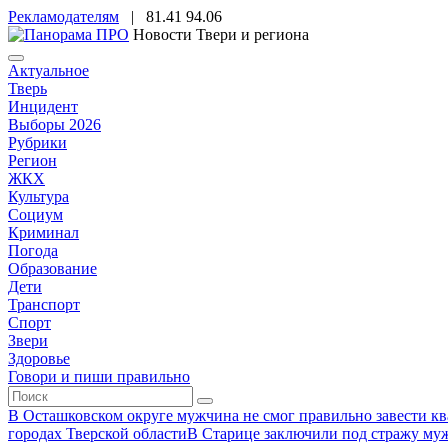
Рекламодателям
|
81.41
94.06
Новости Твери и региона
Актуальное
Тверь
Инцидент
Выборы 2026
Рубрики
Регион
ЖКХ
Культура
Социум
Криминал
Погода
Образование
Дети
Транспорт
Спорт
Звери
Здоровье
Говори и пиши правильно
В Осташковском округе мужчина не смог правильно завести ква
городах Тверской области
В Старице заключили под стражу муж