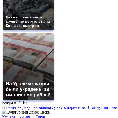
Как выглядит место
крушение вертолета на
Кавказе: смотреть
На Урале из казны
были украдены 18
миллионов рублей
Вчера в
15:10
В Бежецке девушка забыла сумку в парке и за 10 минут лишила
Культурный движ Твери