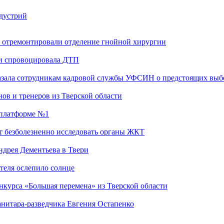
ндустрий
 отремонтировали отделение гнойной хирургии
 и спровоцировала ДТП
казала сотрудникам кадровой службы УФСИН о предстоящих выб
ов и тренеров из Тверской области
а платформе №1
т безболезненно исследовать органы ЖКТ
дрея Дементьева в Твери
теля ослепило солнце
нкурса «Большая перемена» из Тверской области
анитара-разведчика Евгения Остапенко