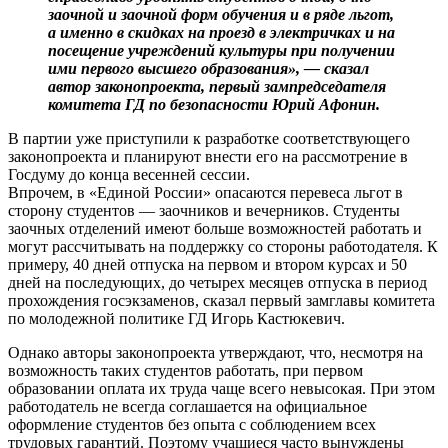
заочной и заочной форм обучения и в ряде льгот,
а именно в скидках на проезд в электричках и на
посещение учреждений культуры при получении
ими первого высшего образования», — сказал
автор законопроекта, первый зампредседателя
комитета ГД по безопасности Юрий Афонин.
В партии уже приступили к разработке соответствующего
законопроекта и планируют внести его на рассмотрение в
Госдуму до конца весенней сессии.
Впрочем, в «Единой России» опасаются перевеса льгот в
сторону студентов — заочников и вечерников. Студенты
заочных отделений имеют больше возможностей работать и
могут рассчитывать на поддержку со стороны работодателя. К
примеру, 40 дней отпуска на первом и втором курсах и 50
дней на последующих, до четырех месяцев отпуска в период
прохождения госэкзаменов, сказал первый замглавы комитета
по молодежной политике ГД Игорь Кастюкевич.
Однако авторы законопроекта утверждают, что, несмотря на
возможность таких студентов работать, при первом
образовании оплата их труда чаще всего невысокая. При этом
работодатель не всегда соглашается на официальное
оформление студентов без опыта с соблюдением всех
трудовых гарантий. Поэтому учащиеся часто вынуждены