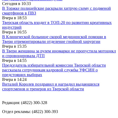
Сегодня в
10:33
В Торжке полицейские раскрыли хитрую схему с подменой
смартфонов в ПВЗ
Вчера в
18:53
Тверская область входит в ТОП-20 по развитию креативных
индустрий
Вчера в
16:55
В Клинической больнице скорой медицинской помощи в
Твери отремонтировали отделение гнойной хирургии
Вчера в
15:35
В Твери женщина за рулем иномарки не пропустила мотоцикл
и спровоцировала ДТП
Вчера в
14:55
Председатель избирательной комиссии Тверской области
рассказала сотрудникам кадровой службы УФСИН о
предстоящих выборах
Вчера в
14:24
Виталий Королев поздравил и наградил выдающихся
спортсменов и тренеров из Тверской области
Редакция: (4822) 300-328
Отдел рекламы: (4822) 300-393