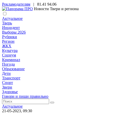
Рекламодателям
|
81.41
94.06
Новости Твери и региона
Актуальное
Тверь
Инцидент
Выборы 2026
Рубрики
Регион
ЖКХ
Культура
Социум
Криминал
Погода
Образование
Дети
Транспорт
Спорт
Звери
Здоровье
Говори и пиши правильно
Актуальное
21-05-2023, 09:30