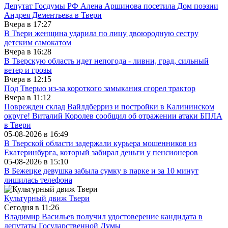
Депутат Госдумы РФ Алена Аршинова посетила Дом поэзии
Андрея Дементьева в Твери
Вчера в
17:27
В Твери женщина ударила по лицу двоюродную сестру
детским самокатом
Вчера в
16:28
В Тверскую область идет непогода - ливни, град, сильный
ветер и грозы
Вчера в
12:15
Под Тверью из-за короткого замыкания сгорел трактор
Вчера в
11:12
Поврежден склад Вайлдберриз и постройки в Калининском
округе! Виталий Королев сообщил об отражении атаки БПЛА
в Твери
05-08-2026 в
16:49
В Тверской области задержали курьера мошенников из
Екатеринбурга, который забирал деньги у пенсионеров
05-08-2026 в
15:10
В Бежецке девушка забыла сумку в парке и за 10 минут
лишилась телефона
Культурный движ Твери
Сегодня в
11:26
Владимир Васильев получил удостоверение кандидата в
депутаты Государственной Думы