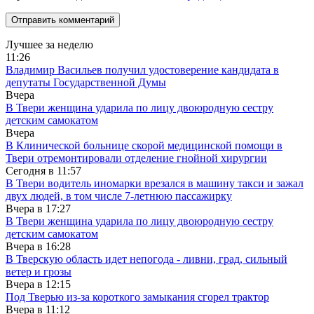
Лучшее за неделю
11:26
Владимир Васильев получил удостоверение кандидата в
депутаты Государственной Думы
Вчера
В Твери женщина ударила по лицу двоюродную сестру
детским самокатом
Вчера
В Клинической больнице скорой медицинской помощи в
Твери отремонтировали отделение гнойной хирургии
Сегодня в
11:57
В Твери водитель иномарки врезался в машину такси и зажал
двух людей, в том числе 7-летнюю пассажирку
Вчера в
17:27
В Твери женщина ударила по лицу двоюродную сестру
детским самокатом
Вчера в
16:28
В Тверскую область идет непогода - ливни, град, сильный
ветер и грозы
Вчера в
12:15
Под Тверью из-за короткого замыкания сгорел трактор
Вчера в
11:12