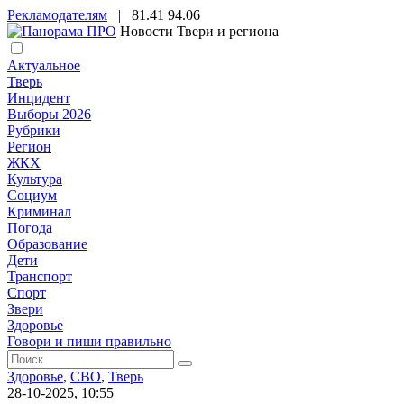
Рекламодателям
|
81.41
94.06
Новости Твери и региона
Актуальное
Тверь
Инцидент
Выборы 2026
Рубрики
Регион
ЖКХ
Культура
Социум
Криминал
Погода
Образование
Дети
Транспорт
Спорт
Звери
Здоровье
Говори и пиши правильно
Здоровье
,
СВО
,
Тверь
28-10-2025, 10:55