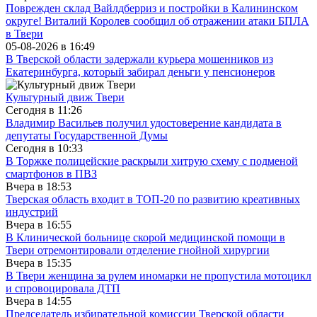
Поврежден склад Вайлдберриз и постройки в Калининском
округе! Виталий Королев сообщил об отражении атаки БПЛА
в Твери
05-08-2026 в
16:49
В Тверской области задержали курьера мошенников из
Екатеринбурга, который забирал деньги у пенсионеров
Культурный движ Твери
Сегодня в
11:26
Владимир Васильев получил удостоверение кандидата в
депутаты Государственной Думы
Сегодня в
10:33
В Торжке полицейские раскрыли хитрую схему с подменой
смартфонов в ПВЗ
Вчера в
18:53
Тверская область входит в ТОП-20 по развитию креативных
индустрий
Вчера в
16:55
В Клинической больнице скорой медицинской помощи в
Твери отремонтировали отделение гнойной хирургии
Вчера в
15:35
В Твери женщина за рулем иномарки не пропустила мотоцикл
и спровоцировала ДТП
Вчера в
14:55
Председатель избирательной комиссии Тверской области