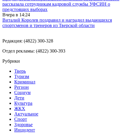
рассказала сотрудникам кадровой службы УФСИН о
предстоящих выборах
Вчера в
14:24
Виталий Королев поздравил и наградил выдающихся
спортсменов и тренеров из Тверской области
Редакция: (4822) 300-328
Отдел рекламы: (4822) 300-393
Рубрики
Тверь
Туризм
Криминал
Регион
Социум
Дети
Культура
ЖКХ
Актуальное
Спорт
Здоровье
Инцидент