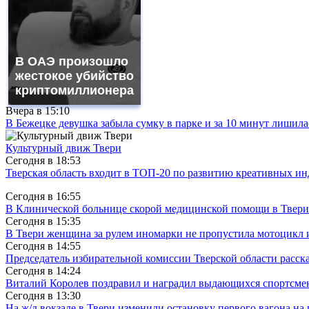
В ОАЭ произошло
жестокое убийство
криптомиллионера
Вчера в
15:10
В Бежецке девушка забыла сумку в парке и за 10 минут лишила
Культурный движ Твери
Сегодня в
18:53
Тверская область входит в ТОП-20 по развитию креативных и
Сегодня в
16:55
В Клинической больнице скорой медицинской помощи в Твери
Сегодня в
15:35
В Твери женщина за рулем иномарки не пропустила мотоцикл
Сегодня в
14:55
Председатель избирательной комиссии Тверской области расс
Сегодня в
14:24
Виталий Королев поздравил и наградил выдающихся спортсмен
Сегодня в
13:30
На ж/д вокзале в Твери изменили остановку первого вагона н