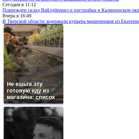
Сегодня в
11:12
Поврежден склад Вайлдберриз и постройки в Калининском окр
Вчера в
16:49
В Тверской области задержали курьера мошенников из Екатери
Не ешьте эту
готовую еду из
магазина: список