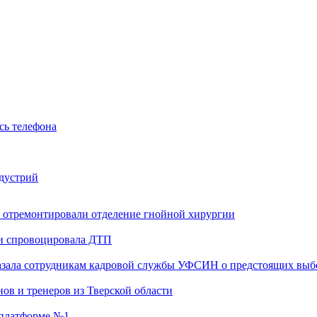
сь телефона
ндустрий
 отремонтировали отделение гнойной хирургии
 и спровоцировала ДТП
казала сотрудникам кадровой службы УФСИН о предстоящих выб
ов и тренеров из Тверской области
а платформе №1