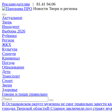
Рекламодателям
|
81.41
94.06
Новости Твери и региона
Актуальное
Тверь
Инцидент
Выборы 2026
Рубрики
Регион
ЖКХ
Культура
Социум
Криминал
Погода
Образование
Дети
Транспорт
Спорт
Звери
Здоровье
Говори и пиши правильно
В Осташковском округе мужчина не смог правильно завести ква
городах Тверской области
В Старице заключили под стражу муж