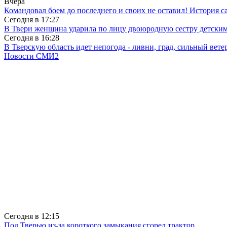
Вчера
Командовал боем до последнего и своих не оставил! История с
Сегодня в
17:27
В Твери женщина ударила по лицу двоюродную сестру детски
Сегодня в
16:28
В Тверскую область идет непогода - ливни, град, сильный вете
Новости СМИ2
Сегодня в
12:15
Под Тверью из-за короткого замыкания сгорел трактор