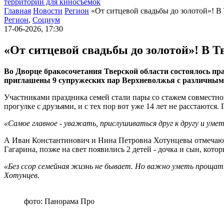
территории для киносъемок
Главная
Новости
Регион
«От ситцевой свадьбы до золотой»! В 
Регион
,
Социум
17-06-2026, 17:30
«От ситцевой свадьбы до золотой»! В Т
Во Дворце бракосочетания Тверской области состоялось пр
приглашены 9 супружеских пар Верхневолжья с различным
Участниками праздника семей стали пары со стажем совместно
прогулке с друзьями, и с тех пор вот уже 14 лет не расстаютс
«Самое главное - уважать, прислушиваться друг к другу и умет
А Иван Константинович и Нина Петровна Хотунцевы отмечают 
Гагарина, позже на свет появились 2 детей - дочка и сын, ко
«Без ссор семейная жизнь не бывает. Но важно уметь прощать
Хотунцев.
фото: Панорама Про