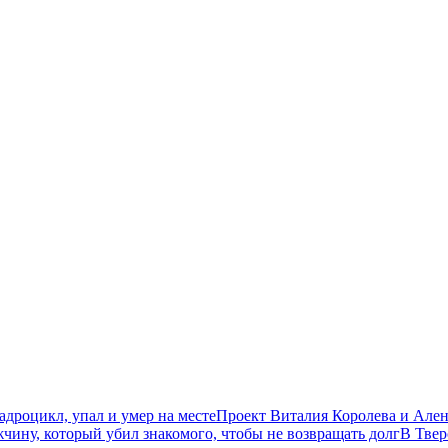
дроцикл, упал и умер на месте
Проект Виталия Королева и Ален
чину, который убил знакомого, чтобы не возвращать долг
В Твер