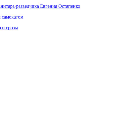
анитара-разведчика Евгения Остапенко
м самокатом
р и грозы