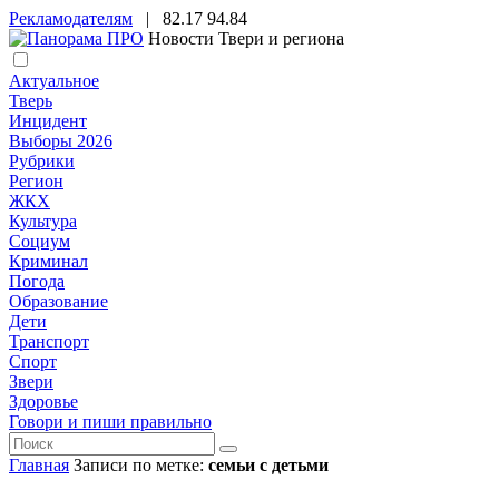
Рекламодателям
|
82.17
94.84
Новости Твери и региона
Актуальное
Тверь
Инцидент
Выборы 2026
Рубрики
Регион
ЖКХ
Культура
Социум
Криминал
Погода
Образование
Дети
Транспорт
Спорт
Звери
Здоровье
Говори и пиши правильно
Главная
Записи по метке:
семьи с детьми