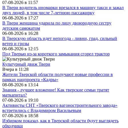
07-08-2026 в
11:57
В Твери водитель иномарки врезался в машину такси и зажал
двух людей, в том числе 7-летнюю пассажирку
06-08-2026 в
17:27
В Твери женщина ударила по лицу двоюродную сестру
детским самокатом
06-08-2026 в
16:28
В Тверскую область идет непогода - ливни, град, сильный
ветер и грозы
06-08-2026 в
12:15
Под Тверью из-за короткого замыкания сгорел трактор
Культурный движ Твери
Вчера в
11:28
Жители Тверской области получают новые профессии в
рамках нацпроекта «Кадры»
08-08-2026 в
13:14
Знания - лучшее вложение! Как тверские семьи тратят
маткапитал?
07-08-2026 в
19:10
Активисты СНТ «Тверского вагоностроительного завода»
встретились с Владимиром Васильевым
07-08-2026 в
18:58
Избирком показал, как в Тверской области будут выглядеть
обходчики