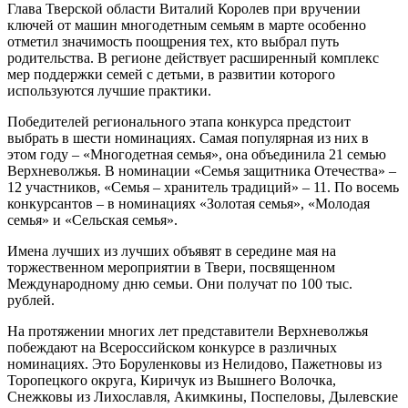
Глава Тверской области Виталий Королев при вручении
ключей от машин многодетным семьям в марте особенно
отметил значимость поощрения тех, кто выбрал путь
родительства. В регионе действует расширенный комплекс
мер поддержки семей с детьми, в развитии которого
используются лучшие практики.
Победителей регионального этапа конкурса предстоит
выбрать в шести номинациях. Самая популярная из них в
этом году – «Многодетная семья», она объединила 21 семью
Верхневолжья. В номинации «Семья защитника Отечества» –
12 участников, «Семья – хранитель традиций» – 11. По восемь
конкурсантов – в номинациях «Золотая семья», «Молодая
семья» и «Сельская семья».
Имена лучших из лучших объявят в середине мая на
торжественном мероприятии в Твери, посвященном
Международному дню семьи. Они получат по 100 тыс.
рублей.
На протяжении многих лет представители Верхневолжья
побеждают на Всероссийском конкурсе в различных
номинациях. Это Боруленковы из Нелидово, Пажетновы из
Торопецкого округа, Киричук из Вышнего Волочка,
Снежковы из Лихославля, Акимкины, Поспеловы, Дылевские