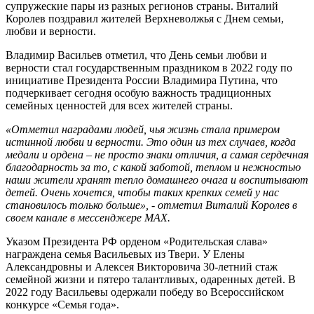
супружеские пары из разных регионов страны. Виталий
Королев поздравил жителей Верхневолжья с Днем семьи,
любви и верности. ​
Владимир Васильев отметил, что День семьи любви и
верности стал государственным праздником в 2022 году по
инициативе Президента России Владимира Путина, что
подчеркивает сегодня особую важность традиционных
семейных ценностей для всех жителей страны.
«Отметил наградами людей, чья жизнь стала примером
истинной любви и верности. Это один из тех случаев, когда
медали и ордена – не просто знаки отличия, а самая сердечная
благодарность за то, с какой заботой, теплом и нежностью
наши жители хранят тепло домашнего очага и воспитывают
детей. Очень хочется, чтобы таких крепких семей у нас
становилось только больше», - отметил Виталий Королев в
своем канале в мессенджере MAX.
Указом Президента РФ орденом «Родительская слава»
награждена семья Васильевых из Твери. У Елены
Александровны и Алексея Викторовича 30-летний стаж
семейной жизни и пятеро талантливых, одаренных детей. В
2022 году Васильевы одержали победу во Всероссийском
конкурсе «Семья года».