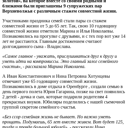
золотой», на которое вместе со своими родными и
близкими были приглашены 9 супружеских пар
Верхневолжья с различным стажем совместной жизни.
Участниками праздника семей стали пары со стажем
совместной жизни от 5 до 65 лет. Так, свою 10 годовщину
совместной жизни отметили Марина и Илья Николаевы.
Познакомились на прогулке с друзьями, и с тех пор вот уже 14
лет не расстаются. Главным достижением считают
долгожданного сына - Владислава.
«Самое главное - уважать, прислушиваться друг к другу и
уметь идти на компромиссы. Это главный залог семейного
счастья», - рассказала Марина Николаева.
А Иван Константинович и Нина Петровна Хотунцевы
отмечают уже 65 годовщину совместной жизни.
Познакомились в доме отдыха в Оренбурге , создали семью в
день первого полета Юрия Гагарина, позже на свет появились
2 детей - дочка и сын, которые подарили родителям 4
прекрасных внуков. Юбиляры поделились с нашей съемочной
группой секретом семейного счастья.
«Без ссор семейная жизнь не бывает. Но важно уметь
прощать. Подумаешь, 65 лет вместе живем. Вот будет 125,
тогда и правда большой юбилей», - рассказали Нина