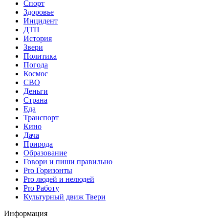
Спорт
Здоровье
Инцидент
ДТП
История
Звери
Политика
Погода
Космос
СВО
Деньги
Страна
Еда
Транспорт
Кино
Дача
Природа
Образование
Говори и пиши правильно
Pro Горизонты
Pro людей и нелюдей
Pro Работу
Культурный движ Твери
Информация