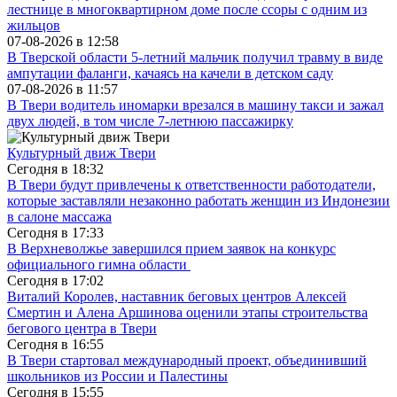
лестнице в многоквартирном доме после ссоры с одним из
жильцов
07-08-2026 в
12:58
В Тверской области 5-летний мальчик получил травму в виде
ампутации фаланги, качаясь на качели в детском саду
07-08-2026 в
11:57
В Твери водитель иномарки врезался в машину такси и зажал
двух людей, в том числе 7-летнюю пассажирку
Культурный движ Твери
Сегодня в
18:32
В Твери будут привлечены к ответственности работодатели,
которые заставляли незаконно работать женщин из Индонезии
в салоне массажа
Сегодня в
17:33
В Верхневолжье завершился прием заявок на конкурс
официального гимна области
Сегодня в
17:02
Виталий Королев, наставник беговых центров Алексей
Смертин и Алена Аршинова оценили этапы строительства
бегового центра в Твери
Сегодня в
16:55
В Твери стартовал международный проект, объединивший
школьников из России и Палестины
Сегодня в
15:55