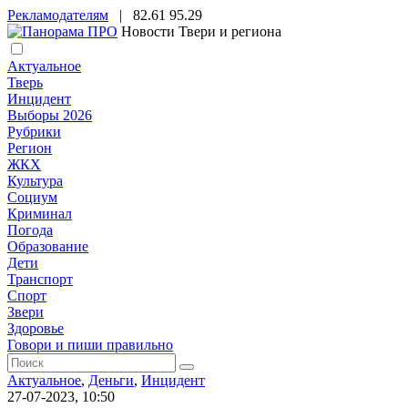
Рекламодателям
|
82.61
95.29
Новости Твери и региона
Актуальное
Тверь
Инцидент
Выборы 2026
Рубрики
Регион
ЖКХ
Культура
Социум
Криминал
Погода
Образование
Дети
Транспорт
Спорт
Звери
Здоровье
Говори и пиши правильно
Актуальное
,
Деньги
,
Инцидент
27-07-2023, 10:50