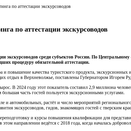
тинга по аттестации экскурсоводов
нга по аттестации экскурсоводов
ции экскурсоводов среди субъектов России. По Центральному
дших процедуру обязательной аттестации.
а и повышение качества туристского продукта, экскурсионных и
их отдых в Верхневолжье, поставлены Губернатором Игорем Ру
рос. В 2024 году этот показатель составил 2,9 миллиона челове
м большая часть гостей пользуется экскурсионными услугами.
ле и автомобильных, растёт и число мероприятий регионального
звития экскурсоводов, гидов, знакомящих гостей с тверским кра
переподготовку и курсы повышения квалификации для представи
 этом направлении ведётся с 2018 года, когда началась добровол