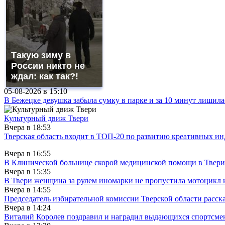
Такую зиму в
России никто не
ждал: как так?!
05-08-2026 в
15:10
В Бежецке девушка забыла сумку в парке и за 10 минут лишила
Культурный движ Твери
Вчера в
18:53
Тверская область входит в ТОП-20 по развитию креативных и
Вчера в
16:55
В Клинической больнице скорой медицинской помощи в Твери
Вчера в
15:35
В Твери женщина за рулем иномарки не пропустила мотоцикл
Вчера в
14:55
Председатель избирательной комиссии Тверской области расс
Вчера в
14:24
Виталий Королев поздравил и наградил выдающихся спортсмен