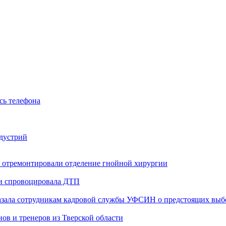
сь телефона
ндустрий
 отремонтировали отделение гнойной хирургии
 и спровоцировала ДТП
казала сотрудникам кадровой службы УФСИН о предстоящих выб
ов и тренеров из Тверской области