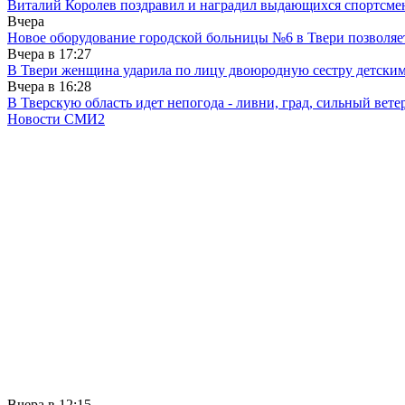
Виталий Королев поздравил и наградил выдающихся спортсмен
Вчера
Новое оборудование городской больницы №6 в Твери позволяе
Вчера в
17:27
В Твери женщина ударила по лицу двоюродную сестру детски
Вчера в
16:28
В Тверскую область идет непогода - ливни, град, сильный вете
Новости СМИ2
Вчера в
12:15