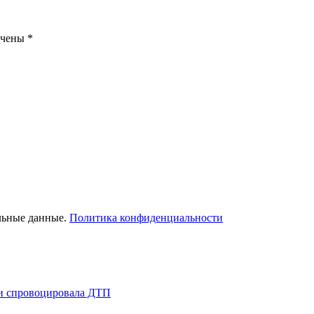
ечены
*
льные данные.
Политика конфиденциальности
 и спровоцировала ДТП