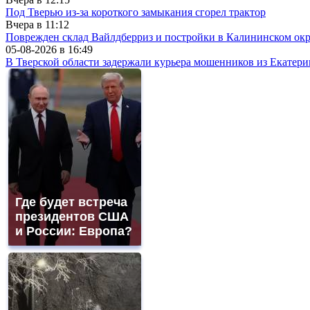
Под Тверью из-за короткого замыкания сгорел трактор
Вчера в
11:12
Поврежден склад Вайлдберриз и постройки в Калининском окр
05-08-2026 в
16:49
В Тверской области задержали курьера мошенников из Екатери
Где будет встреча
президентов США
и России: Европа?