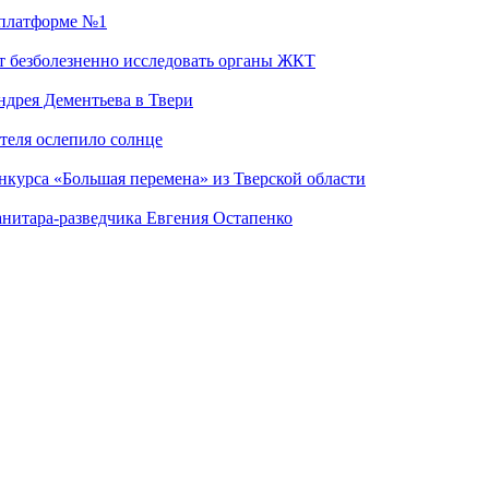
а платформе №1
т безболезненно исследовать органы ЖКТ
дрея Дементьева в Твери
теля ослепило солнце
нкурса «Большая перемена» из Тверской области
анитара-разведчика Евгения Остапенко