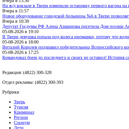
Вчера в
13:30
На ж/д вокзале в Твери изменили остановку первого вагона н
Вчера в
11:57
Новое оборудование городской больницы №6 в Твери позволяе
Вчера в
10:30
Депутат Госдумы РФ Алена Аршинова посетила Дом поэзии Ан
05-08-2026 в
19:10
В Твери девушка попала под колеса иномарки, потому что води
05-08-2026 в
18:00
Виталий Королев поздравил победительниц Всероссийского ко
05-08-2026 в
17:25
Командовал боем до последнего и своих не оставил! История с
Редакция: (4822) 300-328
Отдел рекламы: (4822) 300-393
Рубрики
Тверь
Туризм
Криминал
Регион
Социум
Дети