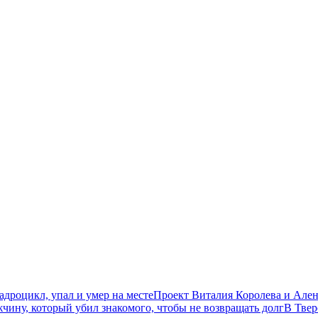
дроцикл, упал и умер на месте
Проект Виталия Королева и Ален
чину, который убил знакомого, чтобы не возвращать долг
В Твер