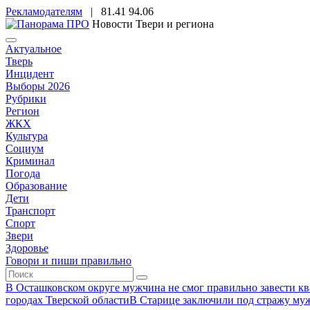
Рекламодателям
|
81.41
94.06
Новости Твери и региона
Актуальное
Тверь
Инцидент
Выборы 2026
Рубрики
Регион
ЖКХ
Культура
Социум
Криминал
Погода
Образование
Дети
Транспорт
Спорт
Звери
Здоровье
Говори и пиши правильно
В Осташковском округе мужчина не смог правильно завести ква
городах Тверской области
В Старице заключили под стражу муж