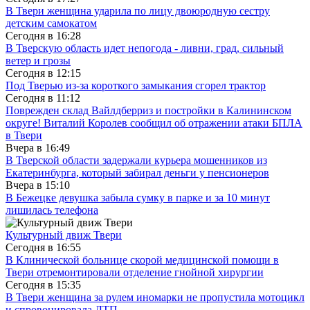
В Твери женщина ударила по лицу двоюродную сестру
детским самокатом
Сегодня в
16:28
В Тверскую область идет непогода - ливни, град, сильный
ветер и грозы
Сегодня в
12:15
Под Тверью из-за короткого замыкания сгорел трактор
Сегодня в
11:12
Поврежден склад Вайлдберриз и постройки в Калининском
округе! Виталий Королев сообщил об отражении атаки БПЛА
в Твери
Вчера в
16:49
В Тверской области задержали курьера мошенников из
Екатеринбурга, который забирал деньги у пенсионеров
Вчера в
15:10
В Бежецке девушка забыла сумку в парке и за 10 минут
лишилась телефона
Культурный движ Твери
Сегодня в
16:55
В Клинической больнице скорой медицинской помощи в
Твери отремонтировали отделение гнойной хирургии
Сегодня в
15:35
В Твери женщина за рулем иномарки не пропустила мотоцикл
и спровоцировала ДТП