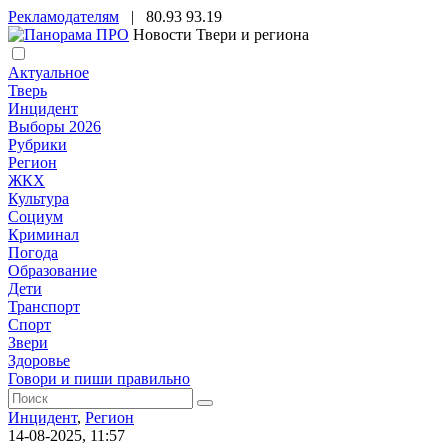
Рекламодателям
|
80.93
93.19
Новости Твери и региона
Актуальное
Тверь
Инцидент
Выборы 2026
Рубрики
Регион
ЖКХ
Культура
Социум
Криминал
Погода
Образование
Дети
Транспорт
Спорт
Звери
Здоровье
Говори и пиши правильно
Инцидент
,
Регион
14-08-2025, 11:57