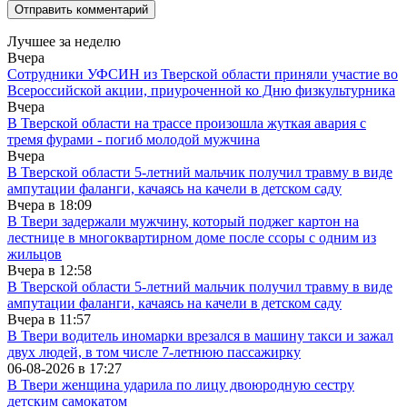
Лучшее за неделю
Вчера
Сотрудники УФСИН из Тверской области приняли участие во
Всероссийской акции, приуроченной ко Дню физкультурника
Вчера
В Тверской области на трассе произошла жуткая авария с
тремя фурами - погиб молодой мужчина
Вчера
В Тверской области 5-летний мальчик получил травму в виде
ампутации фаланги, качаясь на качели в детском саду
Вчера в
18:09
В Твери задержали мужчину, который поджег картон на
лестнице в многоквартирном доме после ссоры с одним из
жильцов
Вчера в
12:58
В Тверской области 5-летний мальчик получил травму в виде
ампутации фаланги, качаясь на качели в детском саду
Вчера в
11:57
В Твери водитель иномарки врезался в машину такси и зажал
двух людей, в том числе 7-летнюю пассажирку
06-08-2026 в
17:27
В Твери женщина ударила по лицу двоюродную сестру
детским самокатом