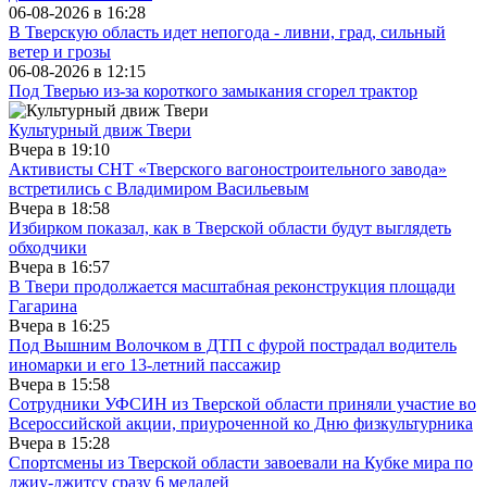
06-08-2026 в
16:28
В Тверскую область идет непогода - ливни, град, сильный
ветер и грозы
06-08-2026 в
12:15
Под Тверью из-за короткого замыкания сгорел трактор
Культурный движ Твери
Вчера в
19:10
Активисты СНТ «Тверского вагоностроительного завода»
встретились с Владимиром Васильевым
Вчера в
18:58
Избирком показал, как в Тверской области будут выглядеть
обходчики
Вчера в
16:57
В Твери продолжается масштабная реконструкция площади
Гагарина
Вчера в
16:25
Под Вышним Волочком в ДТП с фурой пострадал водитель
иномарки и его 13-летний пассажир
Вчера в
15:58
Сотрудники УФСИН из Тверской области приняли участие во
Всероссийской акции, приуроченной ко Дню физкультурника
Вчера в
15:28
Спортсмены из Тверской области завоевали на Кубке мира по
джиу-джитсу сразу 6 медалей