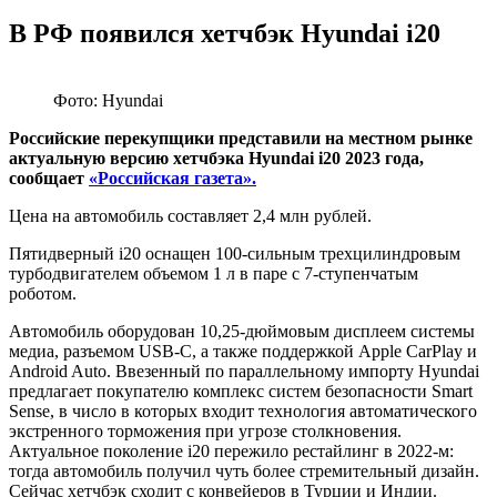
В РФ появился хетчбэк Hyundai i20
Фото: Hyundai
Российские перекупщики представили на местном рынке
актуальную версию хетчбэка Hyundai i20 2023 года,
сообщает
«Российская газета».
Цена на автомобиль составляет 2,4 млн рублей.
Пятидверный i20 оснащен 100-сильным трехцилиндровым
турбодвигателем объемом 1 л в паре с 7-ступенчатым
роботом.
Автомобиль оборудован 10,25-дюймовым дисплеем системы
медиа, разъемом USB-C, а также поддержкой Apple CarPlay и
Android Auto. Ввезенный по параллельному импорту Hyundai
предлагает покупателю комплекс систем безопасности Smart
Sense, в число в которых входит технология автоматического
экстренного торможения при угрозе столкновения.
Актуальное поколение i20 пережило рестайлинг в 2022-м:
тогда автомобиль получил чуть более стремительный дизайн.
Сейчас хетчбэк сходит с конвейеров в Турции и Индии.