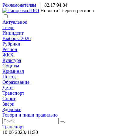
Рекламодателям
|
82.17
94.84
Новости Твери и региона
Актуальное
Тверь
Инцидент
Выборы 2026
Рубрики
Регион
ЖКХ
Культура
Социум
Криминал
Погода
Образование
Дети
Транспорт
Спорт
Звери
Здоровье
Говори и пиши правильно
Транспорт
10-06-2023, 11:30