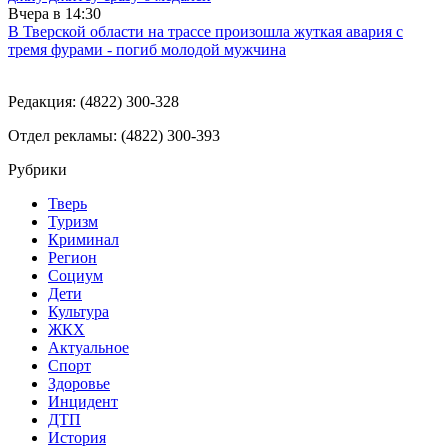
Вчера в
14:30
В Тверской области на трассе произошла жуткая авария с
тремя фурами - погиб молодой мужчина
Редакция: (4822) 300-328
Отдел рекламы: (4822) 300-393
Рубрики
Тверь
Туризм
Криминал
Регион
Социум
Дети
Культура
ЖКХ
Актуальное
Спорт
Здоровье
Инцидент
ДТП
История