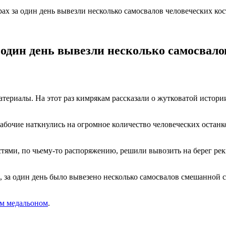
рах за один день вывезли несколько самосвалов человеческих ко
а один день вывезли несколько самосвало
териалы. На этот раз кимрякам рассказали о жутковатой истори
бочие наткнулись на огромное количество человеческих останко
тями, по чьему-то распоряжению, решили вывозить на берег реки
, за один день было вывезено несколько самосвалов смешанной с 
ым медальоном
.