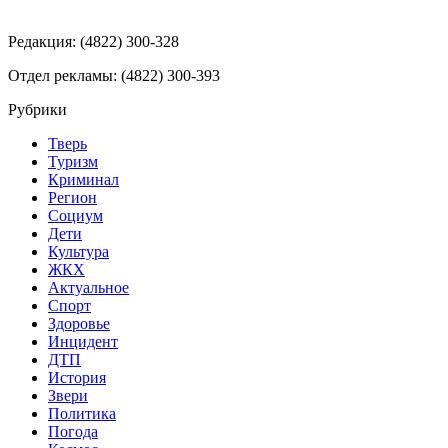
Редакция: (4822) 300-328
Отдел рекламы: (4822) 300-393
Рубрики
Тверь
Туризм
Криминал
Регион
Социум
Дети
Культура
ЖКХ
Актуальное
Спорт
Здоровье
Инцидент
ДТП
История
Звери
Политика
Погода