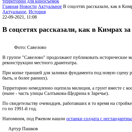
территории для киносъемок
Главная
Новости
Актуальное
В соцсетях рассказали, как в Ким
Актуальное
,
История
22-09-2021, 11:08
В соцсетях рассказали, как в Кимрах з
Фото: Савелово
В группе "Савелово" продолжают публиковать исторические ма
реконструкции местного драмтеатра.
При копке траншей для заливки фундамента под новую сцену ра
быть, и более ранних).
Территорию немедленно оцепила милиция, а грунт вместе с кос
(ныне - часть улицы Салтыкова-Щедрина в Заречье).
По свидетельству очевидцев, работавших в то время на стройке
го по 1991-й год.
Напомним, под Ржевом нашли
останки солдата с нестандартн
Артур Пашков