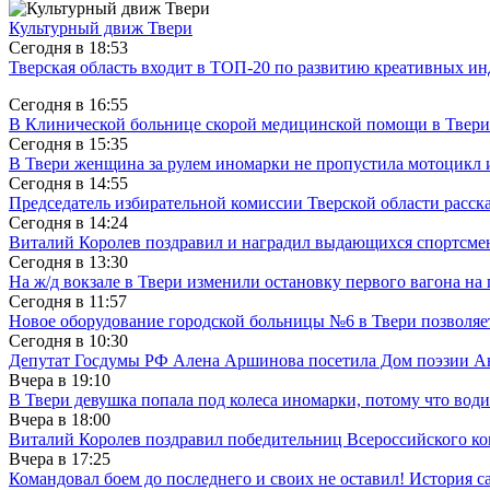
Культурный движ Твери
Сегодня в
18:53
Тверская область входит в ТОП-20 по развитию креативных и
Сегодня в
16:55
В Клинической больнице скорой медицинской помощи в Твери
Сегодня в
15:35
В Твери женщина за рулем иномарки не пропустила мотоцикл
Сегодня в
14:55
Председатель избирательной комиссии Тверской области расс
Сегодня в
14:24
Виталий Королев поздравил и наградил выдающихся спортсмен
Сегодня в
13:30
На ж/д вокзале в Твери изменили остановку первого вагона н
Сегодня в
11:57
Новое оборудование городской больницы №6 в Твери позволяе
Сегодня в
10:30
Депутат Госдумы РФ Алена Аршинова посетила Дом поэзии Ан
Вчера в
19:10
В Твери девушка попала под колеса иномарки, потому что води
Вчера в
18:00
Виталий Королев поздравил победительниц Всероссийского ко
Вчера в
17:25
Командовал боем до последнего и своих не оставил! История с