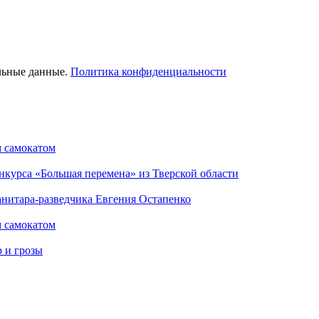
льные данные.
Политика конфиденциальности
м самокатом
нкурса «Большая перемена» из Тверской области
анитара-разведчика Евгения Остапенко
м самокатом
р и грозы