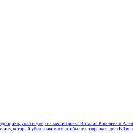
дроцикл, упал и умер на месте
Проект Виталия Королева и Ален
чину, который убил знакомого, чтобы не возвращать долг
В Твер