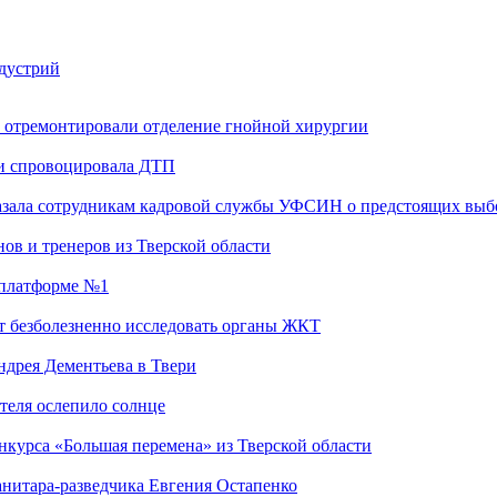
ндустрий
 отремонтировали отделение гнойной хирургии
 и спровоцировала ДТП
казала сотрудникам кадровой службы УФСИН о предстоящих выб
ов и тренеров из Тверской области
а платформе №1
т безболезненно исследовать органы ЖКТ
дрея Дементьева в Твери
теля ослепило солнце
нкурса «Большая перемена» из Тверской области
анитара-разведчика Евгения Остапенко