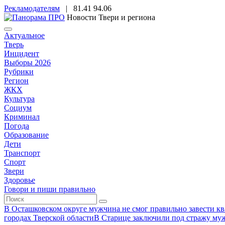
Рекламодателям
|
81.41
94.06
Новости Твери и региона
Актуальное
Тверь
Инцидент
Выборы 2026
Рубрики
Регион
ЖКХ
Культура
Социум
Криминал
Погода
Образование
Дети
Транспорт
Спорт
Звери
Здоровье
Говори и пиши правильно
В Осташковском округе мужчина не смог правильно завести ква
городах Тверской области
В Старице заключили под стражу муж