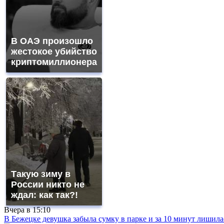
В ОАЭ произошло
жестокое убийство
криптомиллионера
Такую зиму в
России никто не
ждал: как так?!
Вчера в
15:10
В Бежецке девушка забыла сумку в парке и за 10 минут лишила