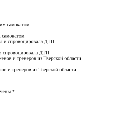
м самокатом
 и спровоцировала ДТП
ов и тренеров из Тверской области
ечены
*