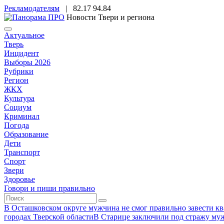
Рекламодателям
|
82.17
94.84
Новости Твери и региона
Актуальное
Тверь
Инцидент
Выборы 2026
Рубрики
Регион
ЖКХ
Культура
Социум
Криминал
Погода
Образование
Дети
Транспорт
Спорт
Звери
Здоровье
Говори и пиши правильно
В Осташковском округе мужчина не смог правильно завести ква
городах Тверской области
В Старице заключили под стражу муж