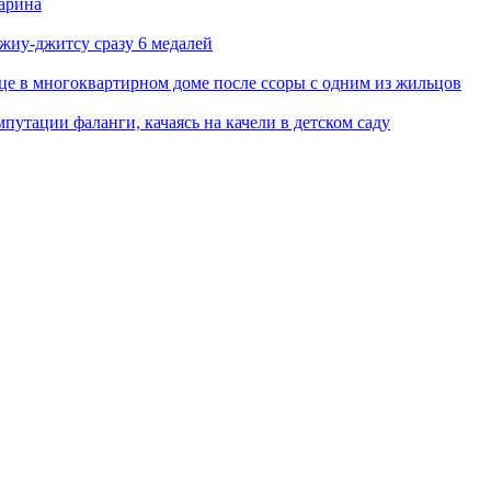
арина
джиу-джитсу сразу 6 медалей
це в многоквартирном доме после ссоры с одним из жильцов
путации фаланги, качаясь на качели в детском саду