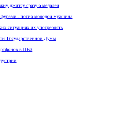
джиу-джитсу сразу 6 медалей
я фурами - погиб молодой мужчина
ких ситуациях их употреблять
аты Государственной Думы
артфонов в ПВЗ
ндустрий