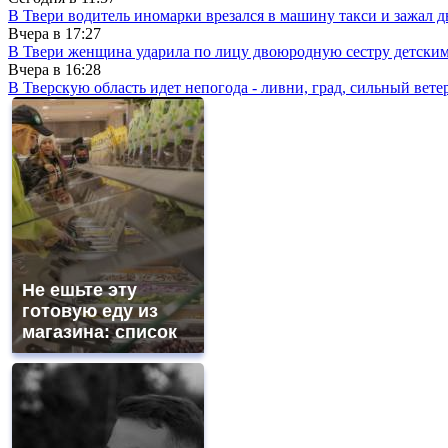
В Твери водитель иномарки врезался в машину такси и зажал д
Вчера в
17:27
В Твери женщина ударила по лицу двоюродную сестру детски
Вчера в
16:28
В Тверскую область идет непогода - ливни, град, сильный вете
Не ешьте эту
готовую еду из
магазина: список