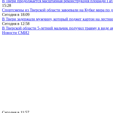
В Твери продолжается масштабная реконструкция площади Гаг
15:28
Спортсмены из Тверской области завоевали на Кубке мира по 
Сегодня в
18:09
В Твери задержали мужчину, который поджег картон на лестни
Сегодня в
12:58
В Тверской области 5-летний мальчик получил травму в виде ам
Новости СМИ2
Сегодня в
11:57