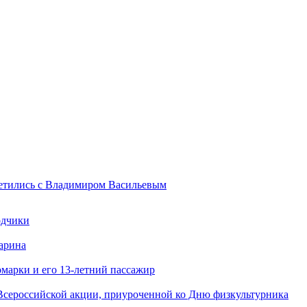
ретились с Владимиром Васильевым
одчики
арина
марки и его 13-летний пассажир
Всероссийской акции, приуроченной ко Дню физкультурника