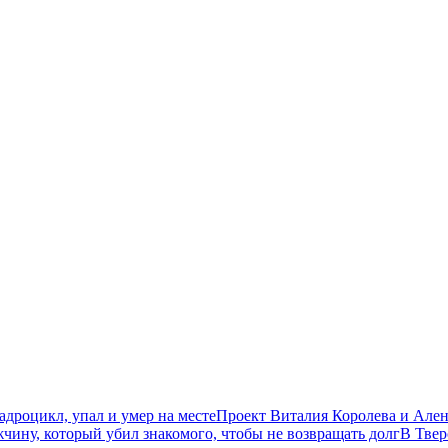
дроцикл, упал и умер на месте
Проект Виталия Королева и Ален
чину, который убил знакомого, чтобы не возвращать долг
В Твер