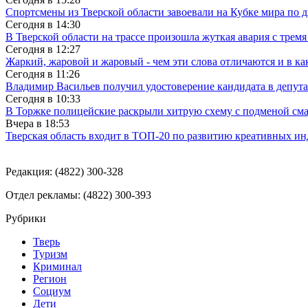
Спортсмены из Тверской области завоевали на Кубке мира по 
Сегодня в
14:30
В Тверской области на трассе произошла жуткая авария с трем
Сегодня в
12:27
Жаркий, жаровой и жаровый - чем эти слова отличаются и в ка
Сегодня в
11:26
Владимир Васильев получил удостоверение кандидата в депут
Сегодня в
10:33
В Торжке полицейские раскрыли хитрую схему с подменой см
Вчера в
18:53
Тверская область входит в ТОП-20 по развитию креативных и
Редакция: (4822) 300-328
Отдел рекламы: (4822) 300-393
Рубрики
Тверь
Туризм
Криминал
Регион
Социум
Дети