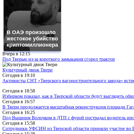
В ОАЭ произошло
жестокое убийство
криптомиллионера
Вчера в
12:15
Под Тверью из-за короткого замыкания сгорел трактор
Культурный движ Твери
Сегодня в
19:10
Активисты СНТ «Тверского вагоностроительного завода» вст
Сегодня в
18:58
Избирком показал, как в Тверской области будут выглядеть обх
Сегодня в
16:57
В Твери продолжается масштабная реконструкция площади Гаг
Сегодня в
16:25
Под Вышним Волочком в ДТП с фурой пострадал водитель ино
Сегодня в
15:58
Сотрудники УФСИН из Тверской области приняли участие во 
Сегодня в
15:28