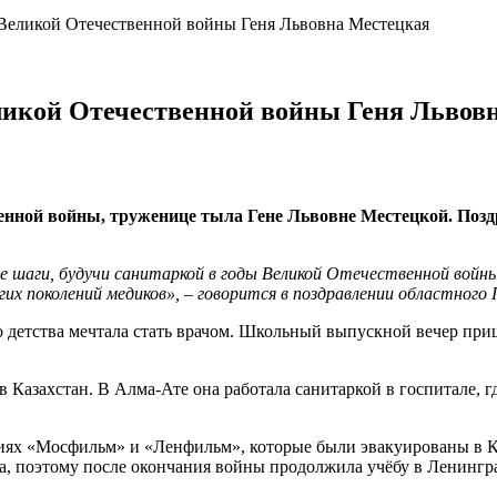
н Великой Отечественной войны Геня Львовна Местецкая
еликой Отечественной войны Геня Львов
венной войны, труженице тыла Гене Львовне Местецкой. Поз
вые шаги, будучи санитаркой в годы Великой Отечественной войн
гих поколений медиков», – говорится в поздравлении областного
 детства мечтала стать врачом. Школьный выпускной вечер приш
Казахстан. В Алма-Ате она работала санитаркой в госпитале, г
диях «Мосфильм» и «Ленфильм», которые были эвакуированы в К
на, поэтому после окончания войны продолжила учёбу в Ленингр