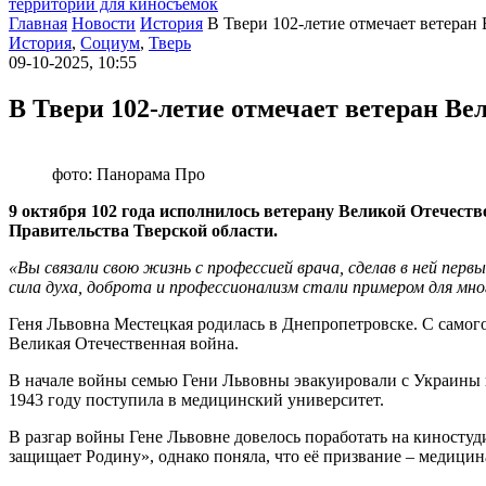
территории для киносъемок
Главная
Новости
История
В Твери 102-летие отмечает ветера
История
,
Социум
,
Тверь
09-10-2025, 10:55
В Твери 102-летие отмечает ветеран В
фото: Панорама Про
9 октября 102 года исполнилось ветерану Великой Отечест
Правительства Тверской области.
«Вы связали свою жизнь с профессией врача, сделав в ней пер
сила духа, доброта и профессионализм стали примером для мно
Геня Львовна Местецкая родилась в Днепропетровске. С самого
Великая Отечественная война.
В начале войны семью Гени Львовны эвакуировали с Украины в 
1943 году поступила в медицинский университет.
В разгар войны Гене Львовне довелось поработать на киносту
защищает Родину», однако поняла, что её призвание – медици