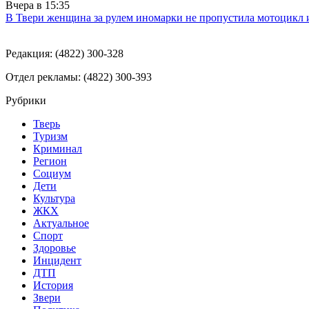
Вчера в
15:35
В Твери женщина за рулем иномарки не пропустила мотоцикл
Редакция: (4822) 300-328
Отдел рекламы: (4822) 300-393
Рубрики
Тверь
Туризм
Криминал
Регион
Социум
Дети
Культура
ЖКХ
Актуальное
Спорт
Здоровье
Инцидент
ДТП
История
Звери