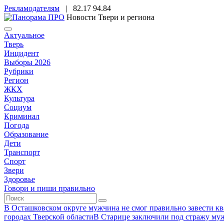
Рекламодателям
|
82.17
94.84
Новости Твери и региона
Актуальное
Тверь
Инцидент
Выборы 2026
Рубрики
Регион
ЖКХ
Культура
Социум
Криминал
Погода
Образование
Дети
Транспорт
Спорт
Звери
Здоровье
Говори и пиши правильно
В Осташковском округе мужчина не смог правильно завести ква
городах Тверской области
В Старице заключили под стражу муж