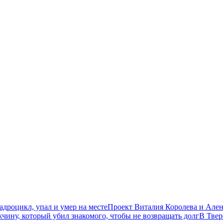
дроцикл, упал и умер на месте
Проект Виталия Королева и Ален
чину, который убил знакомого, чтобы не возвращать долг
В Твер