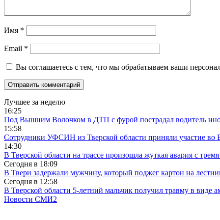
Имя
*
Email
*
Вы соглашаетесь с тем, что мы обрабатываем ваши персона
Лучшее за неделю
16:25
Под Вышним Волочком в ДТП с фурой пострадал водитель ино
15:58
Сотрудники УФСИН из Тверской области приняли участие во 
14:30
В Тверской области на трассе произошла жуткая авария с трем
Сегодня в
18:09
В Твери задержали мужчину, который поджег картон на лестни
Сегодня в
12:58
В Тверской области 5-летний мальчик получил травму в виде ам
Новости СМИ2