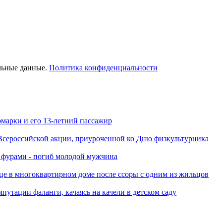
льные данные.
Политика конфиденциальности
марки и его 13-летний пассажир
Всероссийской акции, приуроченной ко Дню физкультурника
я фурами - погиб молодой мужчина
це в многоквартирном доме после ссоры с одним из жильцов
путации фаланги, качаясь на качели в детском саду