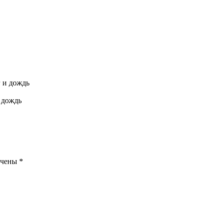
 дождь
ечены
*