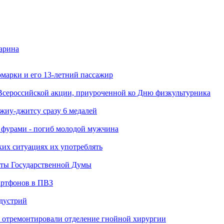
арина
марки и его 13-летний пассажир
Всероссийской акции, приуроченной ко Дню физкультурника
джиу-джитсу сразу 6 медалей
я фурами - погиб молодой мужчина
ких ситуациях их употреблять
аты Государственной Думы
артфонов в ПВЗ
ндустрий
 отремонтировали отделение гнойной хирургии