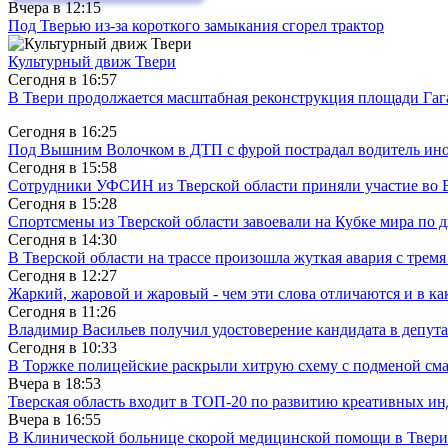
Вчера в
12:15
Под Тверью из-за короткого замыкания сгорел трактор
Культурный движ Твери
Сегодня в
16:57
В Твери продолжается масштабная реконструкция площади Гаг
Сегодня в
16:25
Под Вышним Волочком в ДТП с фурой пострадал водитель ино
Сегодня в
15:58
Сотрудники УФСИН из Тверской области приняли участие во 
Сегодня в
15:28
Спортсмены из Тверской области завоевали на Кубке мира по 
Сегодня в
14:30
В Тверской области на трассе произошла жуткая авария с трем
Сегодня в
12:27
Жаркий, жаровой и жаровый - чем эти слова отличаются и в ка
Сегодня в
11:26
Владимир Васильев получил удостоверение кандидата в депут
Сегодня в
10:33
В Торжке полицейские раскрыли хитрую схему с подменой см
Вчера в
18:53
Тверская область входит в ТОП-20 по развитию креативных и
Вчера в
16:55
В Клинической больнице скорой медицинской помощи в Твери