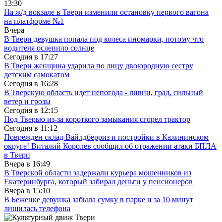
13:30
На ж/д вокзале в Твери изменили остановку первого вагона
на платформе №1
Вчера
В Твери девушка попала под колеса иномарки, потому что
водителя ослепило солнце
Сегодня в
17:27
В Твери женщина ударила по лицу двоюродную сестру
детским самокатом
Сегодня в
16:28
В Тверскую область идет непогода - ливни, град, сильный
ветер и грозы
Сегодня в
12:15
Под Тверью из-за короткого замыкания сгорел трактор
Сегодня в
11:12
Поврежден склад Вайлдберриз и постройки в Калининском
округе! Виталий Королев сообщил об отражении атаки БПЛА
в Твери
Вчера в
16:49
В Тверской области задержали курьера мошенников из
Екатеринбурга, который забирал деньги у пенсионеров
Вчера в
15:10
В Бежецке девушка забыла сумку в парке и за 10 минут
лишилась телефона