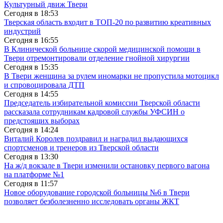
Культурный движ Твери
Сегодня в
18:53
Тверская область входит в ТОП-20 по развитию креативных
индустрий
Сегодня в
16:55
В Клинической больнице скорой медицинской помощи в
Твери отремонтировали отделение гнойной хирургии
Сегодня в
15:35
В Твери женщина за рулем иномарки не пропустила мотоцикл
и спровоцировала ДТП
Сегодня в
14:55
Председатель избирательной комиссии Тверской области
рассказала сотрудникам кадровой службы УФСИН о
предстоящих выборах
Сегодня в
14:24
Виталий Королев поздравил и наградил выдающихся
спортсменов и тренеров из Тверской области
Сегодня в
13:30
На ж/д вокзале в Твери изменили остановку первого вагона
на платформе №1
Сегодня в
11:57
Новое оборудование городской больницы №6 в Твери
позволяет безболезненно исследовать органы ЖКТ