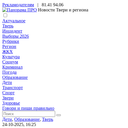
Рекламодателям
|
81.41
94.06
Новости Твери и региона
Актуальное
Тверь
Инцидент
Выборы 2026
Рубрики
Регион
ЖКХ
Культура
Социум
Криминал
Погода
Образование
Дети
Транспорт
Спорт
Звери
Здоровье
Говори и пиши правильно
Дети
,
Образование
,
Тверь
24-10-2025, 16:25