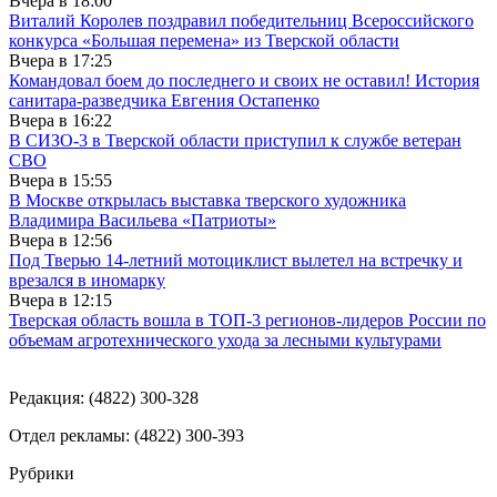
Вчера в
18:00
Виталий Королев поздравил победительниц Всероссийского
конкурса «Большая перемена» из Тверской области
Вчера в
17:25
Командовал боем до последнего и своих не оставил! История
санитара-разведчика Евгения Остапенко
Вчера в
16:22
В СИЗО-3 в Тверской области приступил к службе ветеран
СВО
Вчера в
15:55
В Москве открылась выставка тверского художника
Владимира Васильева «Патриоты»
Вчера в
12:56
Под Тверью 14-летний мотоциклист вылетел на встречку и
врезался в иномарку
Вчера в
12:15
Тверская область вошла в ТОП-3 регионов-лидеров России по
объемам агротехнического ухода за лесными культурами
Редакция: (4822) 300-328
Отдел рекламы: (4822) 300-393
Рубрики