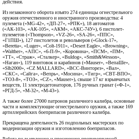
действия.
Из незаконного оборота изъято 274 единицы огнестрельного
оружия отечественного и иностранного производства: 4
пулемета («MG-42», «ДП-27», «РПК»), 18 автоматов
(«АК-103», «АК-105», «АКМ», «АКС-74У»), 6 пистолет-
пулеметов («Thompson», «VZ-26», «SA-26», «ППС»,
«Г1ПШ»), 127 пистолетов и револьверов («Glock-17»,
«Beretta», «Luger», «Colt-1911», «Desert Eagle», «Browning»,
«Walther», «АПС», «6-П-9», «Коровина», «ПСМ», «ПМ»,
«ТТ», «Страж», «Сталкер», «Buldog», «Smith&Wesson»,
«Наган»), 119 винтовок и карабинов («Mauser», «ВепаШе»,
«Slb2000», «CZ MALLARD», «ВСС-Винторез», «Вал»,
«СКС», «Сайга», «Вепрь», «Мосина», «Тигр», «СВТ-ВПО»,
«ТОЗ-8», «ТОЗ», «CZ», «Mauser»), свыше 17 кг взрывчатых
веществ, 11 электродетонаторов, 176 ручных гранат («Ф-1»,
«РГД-5», «М-32», «М-43»).
А также более 27000 патронов различного калибра, основные
части и комплектующие огнестрельного оружия, а также 169
артиллерийских боеприпасов различного калибра.
Прекращена деятельность 26 подпольных мастерских по
модернизации оружия и изготовлению боеприпасов.
Работа по выявлению и пресечению противоправной