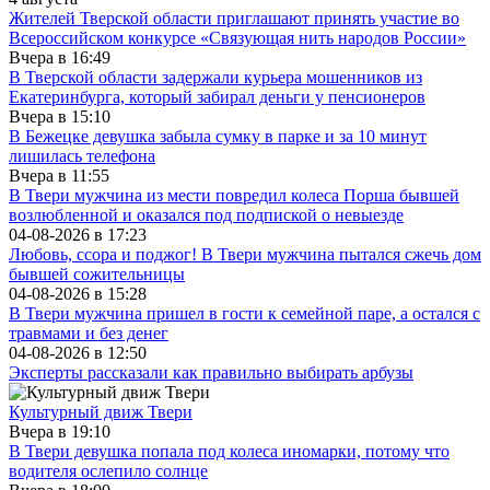
Жителей Тверской области приглашают принять участие во
Все­рос­сий­ско­м конкурсе «Свя­зу­ю­щая нить на­ро­дов Рос­сии»
Вчера в
16:49
В Тверской области задержали курьера мошенников из
Екатеринбурга, который забирал деньги у пенсионеров
Вчера в
15:10
В Бежецке девушка забыла сумку в парке и за 10 минут
лишилась телефона
Вчера в
11:55
В Твери мужчина из мести повредил колеса Порша бывшей
возлюбленной и оказался под подпиской о невыезде
04-08-2026 в
17:23
Любовь, ссора и поджог! В Твери мужчина пытался сжечь дом
бывшей сожительницы
04-08-2026 в
15:28
В Твери мужчина пришел в гости к семейной паре, а остался с
травмами и без денег
04-08-2026 в
12:50
Эксперты рассказали как правильно выбирать арбузы
Культурный движ Твери
Вчера в
19:10
В Твери девушка попала под колеса иномарки, потому что
водителя ослепило солнце