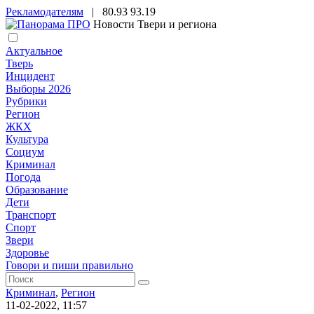
Рекламодателям
|
80.93
93.19
Новости Твери и региона
Актуальное
Тверь
Инцидент
Выборы 2026
Рубрики
Регион
ЖКХ
Культура
Социум
Криминал
Погода
Образование
Дети
Транспорт
Спорт
Звери
Здоровье
Говори и пиши правильно
Криминал
,
Регион
11-02-2022, 11:57