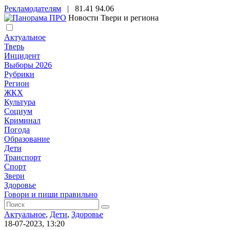
Рекламодателям
|
81.41
94.06
Новости Твери и региона
Актуальное
Тверь
Инцидент
Выборы 2026
Рубрики
Регион
ЖКХ
Культура
Социум
Криминал
Погода
Образование
Дети
Транспорт
Спорт
Звери
Здоровье
Говори и пиши правильно
Актуальное
,
Дети
,
Здоровье
18-07-2023, 13:20