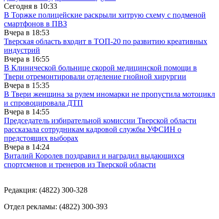
Сегодня в
10:33
В Торжке полицейские раскрыли хитрую схему с подменой
смартфонов в ПВЗ
Вчера в
18:53
Тверская область входит в ТОП-20 по развитию креативных
индустрий
Вчера в
16:55
В Клинической больнице скорой медицинской помощи в
Твери отремонтировали отделение гнойной хирургии
Вчера в
15:35
В Твери женщина за рулем иномарки не пропустила мотоцикл
и спровоцировала ДТП
Вчера в
14:55
Председатель избирательной комиссии Тверской области
рассказала сотрудникам кадровой службы УФСИН о
предстоящих выборах
Вчера в
14:24
Виталий Королев поздравил и наградил выдающихся
спортсменов и тренеров из Тверской области
Редакция: (4822) 300-328
Отдел рекламы: (4822) 300-393