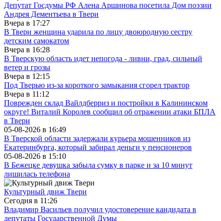
Депутат Госдумы РФ Алена Аршинова посетила Дом поэзии
Андрея Дементьева в Твери
Вчера в
17:27
В Твери женщина ударила по лицу двоюродную сестру
детским самокатом
Вчера в
16:28
В Тверскую область идет непогода - ливни, град, сильный
ветер и грозы
Вчера в
12:15
Под Тверью из-за короткого замыкания сгорел трактор
Вчера в
11:12
Поврежден склад Вайлдберриз и постройки в Калининском
округе! Виталий Королев сообщил об отражении атаки БПЛА
в Твери
05-08-2026 в
16:49
В Тверской области задержали курьера мошенников из
Екатеринбурга, который забирал деньги у пенсионеров
05-08-2026 в
15:10
В Бежецке девушка забыла сумку в парке и за 10 минут
лишилась телефона
Культурный движ Твери
Сегодня в
11:26
Владимир Васильев получил удостоверение кандидата в
депутаты Государственной Думы