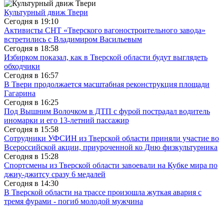
Культурный движ Твери
Сегодня в
19:10
Активисты СНТ «Тверского вагоностроительного завода»
встретились с Владимиром Васильевым
Сегодня в
18:58
Избирком показал, как в Тверской области будут выглядеть
обходчики
Сегодня в
16:57
В Твери продолжается масштабная реконструкция площади
Гагарина
Сегодня в
16:25
Под Вышним Волочком в ДТП с фурой пострадал водитель
иномарки и его 13-летний пассажир
Сегодня в
15:58
Сотрудники УФСИН из Тверской области приняли участие во
Всероссийской акции, приуроченной ко Дню физкультурника
Сегодня в
15:28
Спортсмены из Тверской области завоевали на Кубке мира по
джиу-джитсу сразу 6 медалей
Сегодня в
14:30
В Тверской области на трассе произошла жуткая авария с
тремя фурами - погиб молодой мужчина