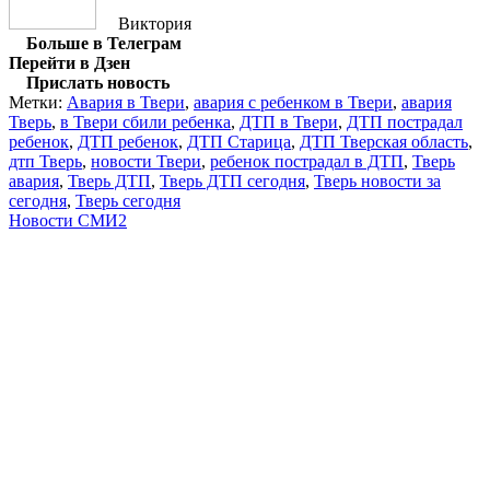
Виктория
Больше в Телеграм
Перейти в Дзен
Прислать новость
Метки:
Авария в Твери
,
авария с ребенком в Твери
,
авария
Тверь
,
в Твери сбили ребенка
,
ДТП в Твери
,
ДТП пострадал
ребенок
,
ДТП ребенок
,
ДТП Старица
,
ДТП Тверская область
,
дтп Тверь
,
новости Твери
,
ребенок пострадал в ДТП
,
Тверь
авария
,
Тверь ДТП
,
Тверь ДТП сегодня
,
Тверь новости за
сегодня
,
Тверь сегодня
Новости СМИ2