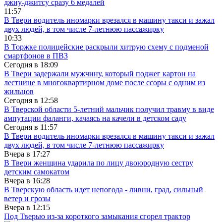
джиу-джитсу сразу 6 медалей
11:57
В Твери водитель иномарки врезался в машину такси и зажал
двух людей, в том числе 7-летнюю пассажирку
10:33
В Торжке полицейские раскрыли хитрую схему с подменой
смартфонов в ПВЗ
Сегодня в
18:09
В Твери задержали мужчину, который поджег картон на
лестнице в многоквартирном доме после ссоры с одним из
жильцов
Сегодня в
12:58
В Тверской области 5-летний мальчик получил травму в виде
ампутации фаланги, качаясь на качели в детском саду
Сегодня в
11:57
В Твери водитель иномарки врезался в машину такси и зажал
двух людей, в том числе 7-летнюю пассажирку
Вчера в
17:27
В Твери женщина ударила по лицу двоюродную сестру
детским самокатом
Вчера в
16:28
В Тверскую область идет непогода - ливни, град, сильный
ветер и грозы
Вчера в
12:15
Под Тверью из-за короткого замыкания сгорел трактор