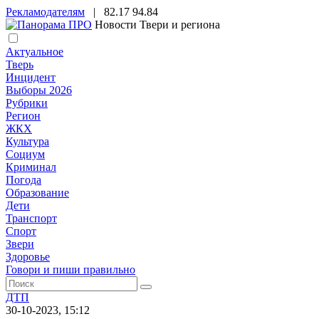
Рекламодателям
|
82.17
94.84
Новости Твери и региона
Актуальное
Тверь
Инцидент
Выборы 2026
Рубрики
Регион
ЖКХ
Культура
Социум
Криминал
Погода
Образование
Дети
Транспорт
Спорт
Звери
Здоровье
Говори и пиши правильно
ДТП
30-10-2023, 15:12