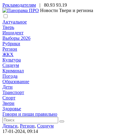
Рекламодателям
|
80.93
93.19
Новости Твери и региона
Актуальное
Тверь
Инцидент
Выборы 2026
Рубрики
Регион
ЖКХ
Культура
Социум
Криминал
Погода
Образование
Дети
Транспорт
Спорт
Звери
Здоровье
Говори и пиши правильно
Деньги
,
Регион
,
Социум
17-01-2024, 09:14