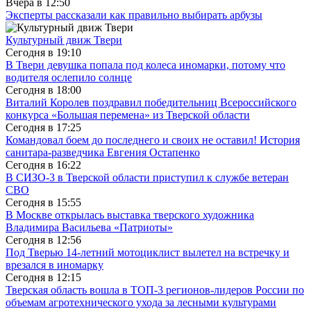
Вчера в
12:50
Эксперты рассказали как правильно выбирать арбузы
Культурный движ Твери
Сегодня в
19:10
В Твери девушка попала под колеса иномарки, потому что
водителя ослепило солнце
Сегодня в
18:00
Виталий Королев поздравил победительниц Всероссийского
конкурса «Большая перемена» из Тверской области
Сегодня в
17:25
Командовал боем до последнего и своих не оставил! История
санитара-разведчика Евгения Остапенко
Сегодня в
16:22
В СИЗО-3 в Тверской области приступил к службе ветеран
СВО
Сегодня в
15:55
В Москве открылась выставка тверского художника
Владимира Васильева «Патриоты»
Сегодня в
12:56
Под Тверью 14-летний мотоциклист вылетел на встречку и
врезался в иномарку
Сегодня в
12:15
Тверская область вошла в ТОП-3 регионов-лидеров России по
объемам агротехнического ухода за лесными культурами