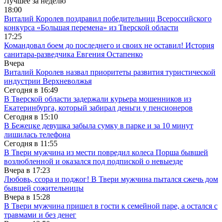
Лучшее за неделю
18:00
Виталий Королев поздравил победительниц Всероссийского
конкурса «Большая перемена» из Тверской области
17:25
Командовал боем до последнего и своих не оставил! История
санитара-разведчика Евгения Остапенко
Вчера
Виталий Королев назвал приоритеты развития туристической
индустрии Верхневолжья
Сегодня в
16:49
В Тверской области задержали курьера мошенников из
Екатеринбурга, который забирал деньги у пенсионеров
Сегодня в
15:10
В Бежецке девушка забыла сумку в парке и за 10 минут
лишилась телефона
Сегодня в
11:55
В Твери мужчина из мести повредил колеса Порша бывшей
возлюбленной и оказался под подпиской о невыезде
Вчера в
17:23
Любовь, ссора и поджог! В Твери мужчина пытался сжечь дом
бывшей сожительницы
Вчера в
15:28
В Твери мужчина пришел в гости к семейной паре, а остался с
травмами и без денег