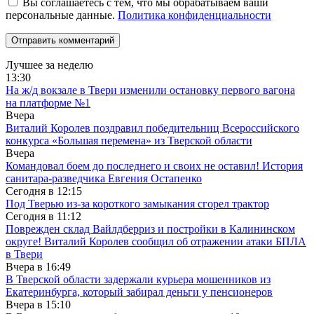
Вы соглашаетесь с тем, что мы обрабатываем ваши
персональные данные.
Политика конфиденциальности
Лучшее за неделю
13:30
На ж/д вокзале в Твери изменили остановку первого вагона
на платформе №1
Вчера
Виталий Королев поздравил победительниц Всероссийского
конкурса «Большая перемена» из Тверской области
Вчера
Командовал боем до последнего и своих не оставил! История
санитара-разведчика Евгения Остапенко
Сегодня в
12:15
Под Тверью из-за короткого замыкания сгорел трактор
Сегодня в
11:12
Поврежден склад Вайлдберриз и постройки в Калининском
округе! Виталий Королев сообщил об отражении атаки БПЛА
в Твери
Вчера в
16:49
В Тверской области задержали курьера мошенников из
Екатеринбурга, который забирал деньги у пенсионеров
Вчера в
15:10