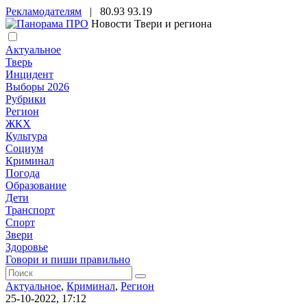
Рекламодателям
|
80.93
93.19
Новости Твери и региона
Актуальное
Тверь
Инцидент
Выборы 2026
Рубрики
Регион
ЖКХ
Культура
Социум
Криминал
Погода
Образование
Дети
Транспорт
Спорт
Звери
Здоровье
Говори и пиши правильно
Актуальное
,
Криминал
,
Регион
25-10-2022, 17:12