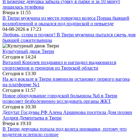
В Бежецке девушка забыла сумку в парке и за 10 минут
лишилась телефона
Вчера в
11:55
В Твери мужчина из мести повредил колеса Порша бывшей
возлюбленной и оказался под подпиской о невыезде
04-08-2026 в
17:23
Любовь, ссора и поджог! В Твери мужчина пытался сжечь дом
бывшей сожительницы
Культурный движ Твери
Сегодня в
14:24
Виталий Королев поздравил и наградил выдающихся
спортсменов и тренеров из Тверской области
Сегодня в
13:30
На ж/д вокзале в Твери изменили остановку первого вагона
на платформе №1
Сегодня в
11:57
Новое оборудование городской больницы №6 в Твери
позволяет безболезненно исследовать органы ЖКТ
Сегодня в
10:30
Депутат Госдумы РФ Алена Аршинова посетила Дом поэзии
Андрея Дементьева в Твери
Вчера в
19:10
В Твери девушка попала под колеса иномарки, потому что
водителя ослепило солнце