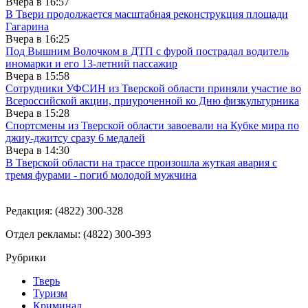
Вчера в
16:57
В Твери продолжается масштабная реконструкция площади
Гагарина
Вчера в
16:25
Под Вышним Волочком в ДТП с фурой пострадал водитель
иномарки и его 13-летний пассажир
Вчера в
15:58
Сотрудники УФСИН из Тверской области приняли участие во
Всероссийской акции, приуроченной ко Дню физкультурника
Вчера в
15:28
Спортсмены из Тверской области завоевали на Кубке мира по
джиу-джитсу сразу 6 медалей
Вчера в
14:30
В Тверской области на трассе произошла жуткая авария с
тремя фурами - погиб молодой мужчина
Редакция: (4822) 300-328
Отдел рекламы: (4822) 300-393
Рубрики
Тверь
Туризм
Криминал