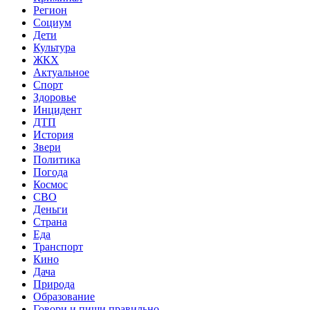
Регион
Социум
Дети
Культура
ЖКХ
Актуальное
Спорт
Здоровье
Инцидент
ДТП
История
Звери
Политика
Погода
Космос
СВО
Деньги
Страна
Еда
Транспорт
Кино
Дача
Природа
Образование
Говори и пиши правильно