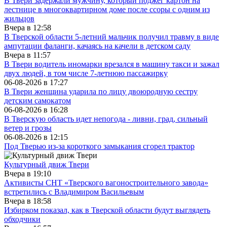
В Твери задержали мужчину, который поджег картон на
лестнице в многоквартирном доме после ссоры с одним из
жильцов
Вчера в
12:58
В Тверской области 5-летний мальчик получил травму в виде
ампутации фаланги, качаясь на качели в детском саду
Вчера в
11:57
В Твери водитель иномарки врезался в машину такси и зажал
двух людей, в том числе 7-летнюю пассажирку
06-08-2026 в
17:27
В Твери женщина ударила по лицу двоюродную сестру
детским самокатом
06-08-2026 в
16:28
В Тверскую область идет непогода - ливни, град, сильный
ветер и грозы
06-08-2026 в
12:15
Под Тверью из-за короткого замыкания сгорел трактор
Культурный движ Твери
Вчера в
19:10
Активисты СНТ «Тверского вагоностроительного завода»
встретились с Владимиром Васильевым
Вчера в
18:58
Избирком показал, как в Тверской области будут выглядеть
обходчики