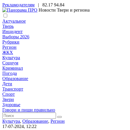
Рекламодателям
|
82.17
94.84
Новости Твери и региона
Актуальное
Тверь
Инцидент
Выборы 2026
Рубрики
Регион
ЖКХ
Культура
Социум
Криминал
Погода
Образование
Дети
Транспорт
Спорт
Звери
Здоровье
Говори и пиши правильно
Культура
,
Образование
,
Регион
17-07-2024, 12:22