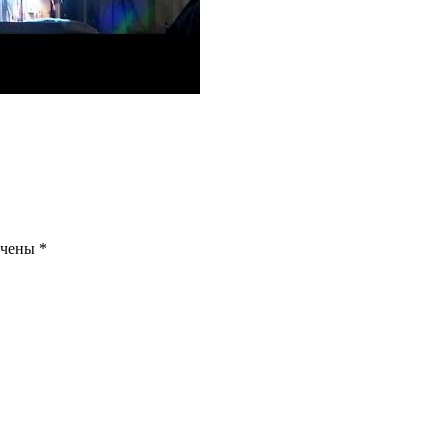
ечены
*