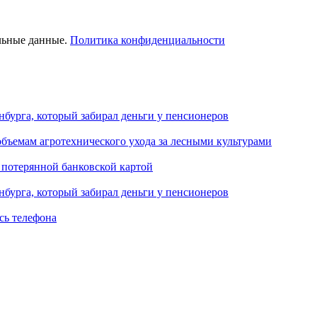
льные данные.
Политика конфиденциальности
нбурга, который забирал деньги у пенсионеров
объемам агротехнического ухода за лесными культурами
 потерянной банковской картой
нбурга, который забирал деньги у пенсионеров
сь телефона