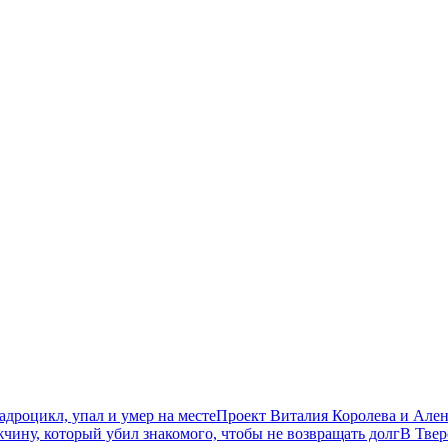
дроцикл, упал и умер на месте
Проект Виталия Королева и Ален
чину, который убил знакомого, чтобы не возвращать долг
В Твер