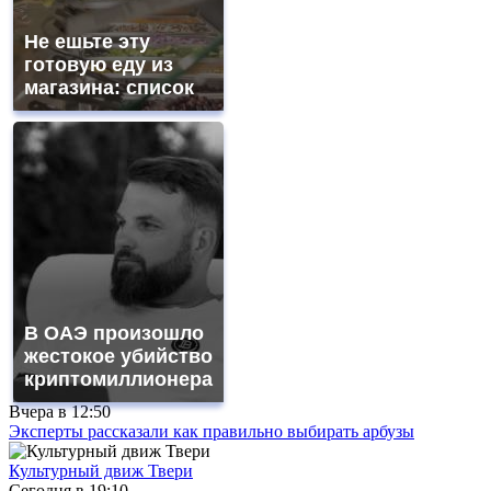
Не ешьте эту
готовую еду из
магазина: список
В ОАЭ произошло
жестокое убийство
криптомиллионера
Вчера в
12:50
Эксперты рассказали как правильно выбирать арбузы
Культурный движ Твери
Сегодня в
19:10