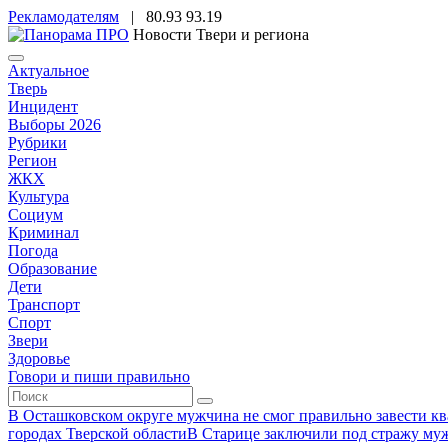
Рекламодателям
|
80.93
93.19
Новости Твери и региона
Актуальное
Тверь
Инцидент
Выборы 2026
Рубрики
Регион
ЖКХ
Культура
Социум
Криминал
Погода
Образование
Дети
Транспорт
Спорт
Звери
Здоровье
Говори и пиши правильно
В Осташковском округе мужчина не смог правильно завести ква
городах Тверской области
В Старице заключили под стражу муж