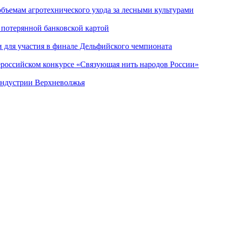
объемам агротехнического ухода за лесными культурами
 потерянной банковской картой
 для участия в финале Дельфийского чемпионата
­сий­ско­м конкурсе «Свя­зу­ю­щая нить на­ро­дов Рос­сии»
индустрии Верхневолжья