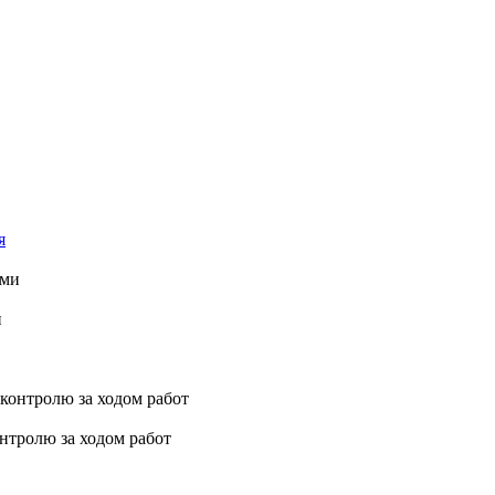
я
и
нтролю за ходом работ