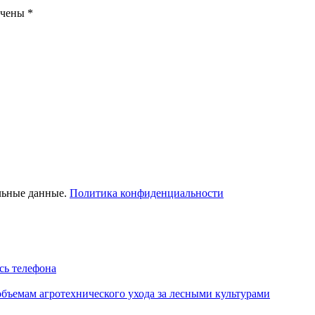
ечены
*
льные данные.
Политика конфиденциальности
сь телефона
объемам агротехнического ухода за лесными культурами