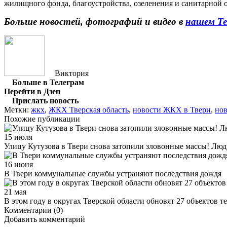
жилищного фонда, благоустройства, озеленения и санитарной 
Больше новостей, фотографий и видео в
нашем Те
Виктория
Больше в Телеграм
Перейти в Дзен
Прислать новость
Метки:
жкх
,
ЖКХ Тверская область
,
новости ЖКХ в Твери
,
нов
Похожие публикации
15 июля
Улицу Кутузова в Твери снова затопили зловонные массы! Лю
16 июня
В Твери коммунальные службы устраняют последствия дождя
21 мая
В этом году в округах Тверской области обновят 27 объектов 
Комментарии (0)
Добавить комментарий