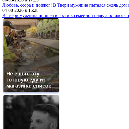
Любовь, ссора и поджог! В Твери мужчина пытался сжечь до
04-08-2026 в
15:28
В Твери мужчина пришел в гости к семейной паре, а остался с 
Не ешьте эту
готовую еду из
магазина: список