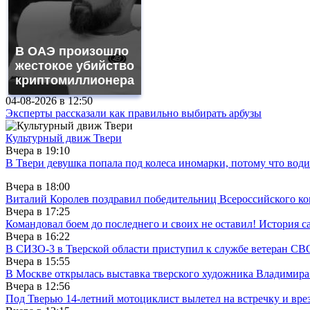
В ОАЭ произошло
жестокое убийство
криптомиллионера
04-08-2026 в
12:50
Эксперты рассказали как правильно выбирать арбузы
Культурный движ Твери
Вчера в
19:10
В Твери девушка попала под колеса иномарки, потому что води
Вчера в
18:00
Виталий Королев поздравил победительниц Всероссийского ко
Вчера в
17:25
Командовал боем до последнего и своих не оставил! История с
Вчера в
16:22
В СИЗО-3 в Тверской области приступил к службе ветеран СВ
Вчера в
15:55
В Москве открылась выставка тверского художника Владимир
Вчера в
12:56
Под Тверью 14-летний мотоциклист вылетел на встречку и вре