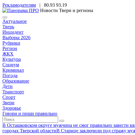
Рекламодателям
|
80.93
93.19
Новости Твери и региона
Актуальное
Тверь
Инцидент
Выборы 2026
Рубрики
Регион
ЖКХ
Культура
Социум
Криминал
Погода
Образование
Дети
Транспорт
Спорт
Звери
Здоровье
Говори и пиши правильно
В Осташковском округе мужчина не смог правильно завести ква
городах Тверской области
В Старице заключили под стражу муж