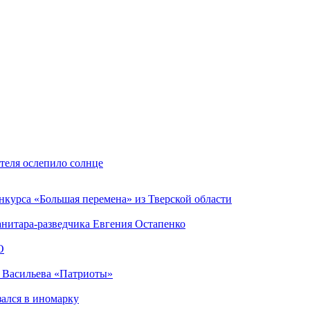
теля ослепило солнце
нкурса «Большая перемена» из Тверской области
анитара-разведчика Евгения Остапенко
О
а Васильева «Патриоты»
зался в иномарку