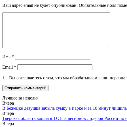
Ваш адрес email не будет опубликован.
Обязательные поля пом
Имя
*
Email
*
Вы соглашаетесь с тем, что мы обрабатываем ваши персона
Лучшее за неделю
Вчера
В Бежецке девушка забыла сумку в парке и за 10 минут лишила
Вчера
Тверская область вошла в ТОП-3 регионов-лидеров России по 
Вчера