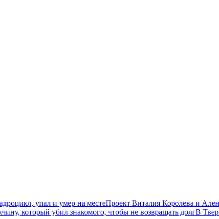
дроцикл, упал и умер на месте
Проект Виталия Королева и Ален
чину, который убил знакомого, чтобы не возвращать долг
В Твер