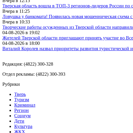
Вчера в
12:15
Тверская область вошла в ТОП-3 регионов-лидеров России по 
Вчера в
11:25
Ловушка у банкомата! Появилась новая мошенническая схема с
Вчера в
10:33
Творческие работы осужденных из Тверской области направили
04-08-2026 в
19:02
Жителей Тверской области приглашают принять участие во Все­рос
04-08-2026 в
18:00
Виталий Королев назвал приоритеты развития туристической 
Редакция: (4822) 300-328
Отдел рекламы: (4822) 300-393
Рубрики
Тверь
Туризм
Криминал
Регион
Социум
Дети
Культура
ЖКХ