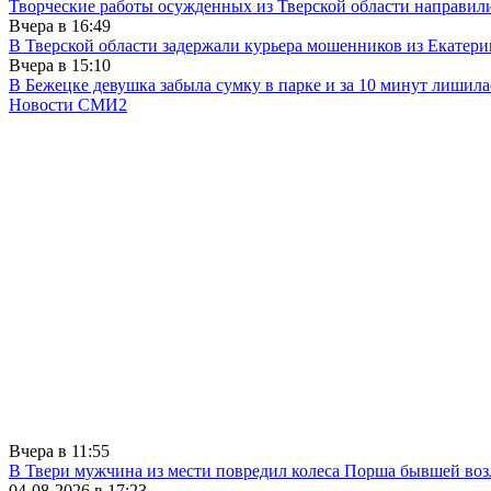
Творческие работы осужденных из Тверской области направили
Вчера в
16:49
В Тверской области задержали курьера мошенников из Екатери
Вчера в
15:10
В Бежецке девушка забыла сумку в парке и за 10 минут лишила
Новости СМИ2
Вчера в
11:55
В Твери мужчина из мести повредил колеса Порша бывшей воз
04-08-2026 в
17:23