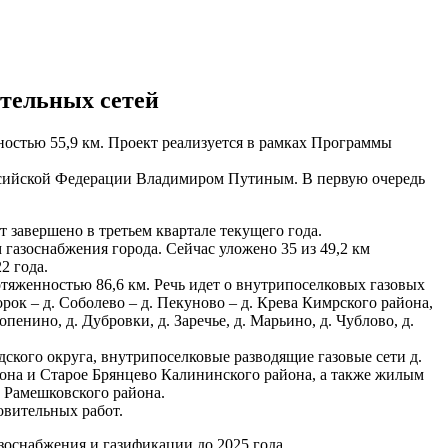
ительных сетей
остью 55,9 км. Проект реализуется в рамках Программы
ссийской Федерации Владимиром Путиным. В первую очередь
 завершено в третьем квартале текущего года.
газоснабжения города. Сейчас уложено 35 из 49,2 км
2 года.
тяженностью 86,6 км. Речь идет о внутрипоселковых газовых
рок – д. Соболево – д. Пекуново – д. Крева Кимрского района,
нино, д. Дубровки, д. Заречье, д. Марьино, д. Чублово, д.
ского округа, внутрипоселковые разводящие газовые сети д.
йона и Старое Брянцево Калининского района, а также жилым
 Рамешковского района.
овительных работ.
зоснабжения и газификации до 2025 года.