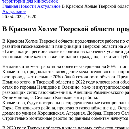
территории для киносъемок
Главная
Новости
Актуальное
В Красном Холме Тверской облас
Актуальное
26-04-2022, 16:20
В Красном Холме Тверской области про
В Красном Холме Тверской области продолжаются работы по ст
развития газоснабжения и газификации Тверской области на 20
«Газификация региона является одним из ключевых условий 
это повышение качества жизни наших граждан», – считает Губе
На данный момент работы на объекте завершены на 80% – постро
Кроме того, продолжается возведение межпоселкового газопро
газопровода – это свыше 70% общей готовности объекта. Предпо
Помимо этого, в Тверской области в 2022 году ключевыми объ
сетях по городам Нелидово и Оленино, меж- и внутрипоселковых
разводящих сетях газоснабжения д. Алешино Рамешковского райо
Филимоново, с. Селихово Конаковского района.
Кроме того, будут построены распределительные газопроводы 
Горка Сонковского района, проведено газоснабжение к д. Ост
домам по улицам Хорошевская, Аграрная, Добрая, Первого Сал
Строительно-монтажные работы по данным объектам начнутся 
В 2020 году Тверская область в числе первых субъектов стран