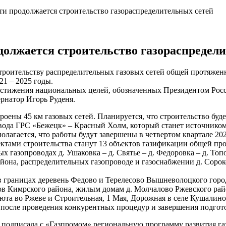
ти продолжается строительство газораспределительных сетей
должается строительство газораспредел
роительству распределительных газовых сетей общей протяженн
21 – 2025 годы.
достижения национальных целей, обозначенных Президентом Ро
рнатор Игорь Руденя.
ены 45 км газовых сетей. Планируется, что строительство будет
вода ГРС «Бежецк» – Красный Холм, который станет источником 
лагается, что работы будут завершены в четвертом квартале 202
ектами строительства станут 13 объектов газификации общей про
 газопроводах д. Ушаковка – д. Святье – д. Федоровка – д. Топо
на, распределительных газопроводе и газоснабжении д. Сорокопе
в границах деревень Федово и Терелесово Вышневолоцкого город
ров Кимрского района, жилым домам д. Молчалово Ржевского ра
юта во Ржеве и Строительная, 1 Мая, Дорожная в селе Кушалино
после проведения конкурентных процедур и завершения подгот
ы подписала с «Газпромом» региональную программу развития га