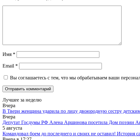
Имя
*
Email
*
Вы соглашаетесь с тем, что мы обрабатываем ваши персона
Лучшее за неделю
Вчера
В Твери женщина ударила по лицу двоюродную сестру детски
Вчера
Депутат Госдумы РФ Алена Аршинова посетила Дом поэзии Ан
5 августа
Командовал боем до последнего и своих не оставил! История с
Вчера в
17:27