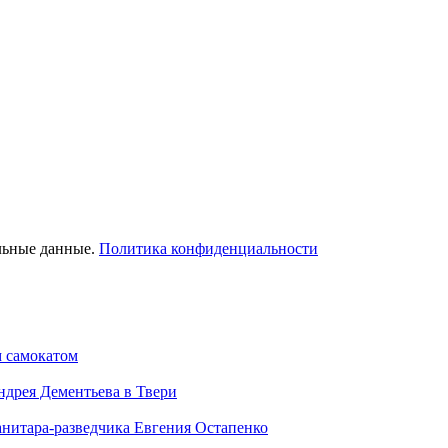
льные данные.
Политика конфиденциальности
м самокатом
дрея Дементьева в Твери
анитара-разведчика Евгения Остапенко