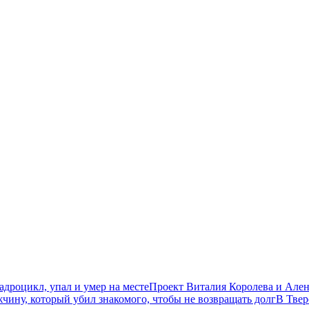
дроцикл, упал и умер на месте
Проект Виталия Королева и Ален
чину, который убил знакомого, чтобы не возвращать долг
В Твер