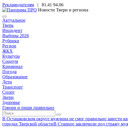
Рекламодателям
|
81.41
94.06
Новости Твери и региона
Актуальное
Тверь
Инцидент
Выборы 2026
Рубрики
Регион
ЖКХ
Культура
Социум
Криминал
Погода
Образование
Дети
Транспорт
Спорт
Звери
Здоровье
Говори и пиши правильно
В Осташковском округе мужчина не смог правильно завести ква
городах Тверской области
В Старице заключили под стражу муж