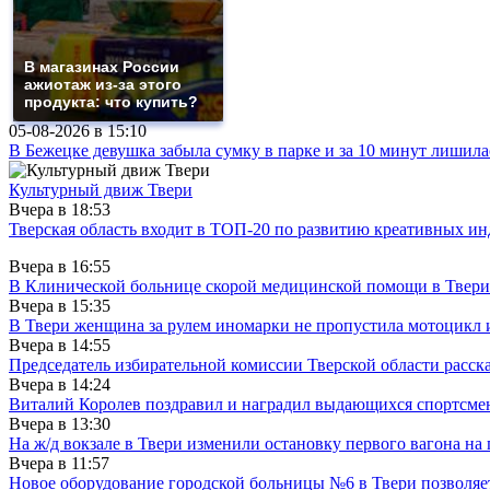
В магазинах России
ажиотаж из-за этого
продукта: что купить?
05-08-2026 в
15:10
В Бежецке девушка забыла сумку в парке и за 10 минут лишила
Культурный движ Твери
Вчера в
18:53
Тверская область входит в ТОП-20 по развитию креативных и
Вчера в
16:55
В Клинической больнице скорой медицинской помощи в Твери
Вчера в
15:35
В Твери женщина за рулем иномарки не пропустила мотоцикл
Вчера в
14:55
Председатель избирательной комиссии Тверской области расс
Вчера в
14:24
Виталий Королев поздравил и наградил выдающихся спортсмен
Вчера в
13:30
На ж/д вокзале в Твери изменили остановку первого вагона н
Вчера в
11:57
Новое оборудование городской больницы №6 в Твери позволяе