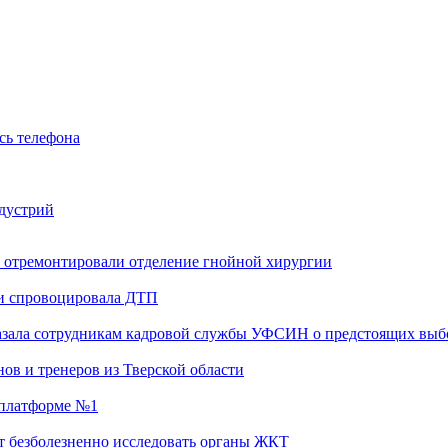
сь телефона
ндустрий
 отремонтировали отделение гнойной хирургии
 и спровоцировала ДТП
казала сотрудникам кадровой службы УФСИН о предстоящих выб
ов и тренеров из Тверской области
а платформе №1
т безболезненно исследовать органы ЖКТ