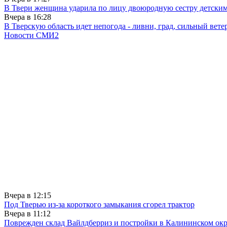
В Твери женщина ударила по лицу двоюродную сестру детски
Вчера в
16:28
В Тверскую область идет непогода - ливни, град, сильный вете
Новости СМИ2
Вчера в
12:15
Под Тверью из-за короткого замыкания сгорел трактор
Вчера в
11:12
Поврежден склад Вайлдберриз и постройки в Калининском окр