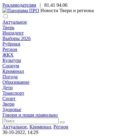
Рекламодателям
|
81.41
94.06
Новости Твери и региона
Актуальное
Тверь
Инцидент
Выборы 2026
Рубрики
Регион
ЖКХ
Культура
Социум
Криминал
Погода
Образование
Дети
Транспорт
Спорт
Звери
Здоровье
Говори и пиши правильно
Актуальное
,
Криминал
,
Регион
30-10-2022, 14:29