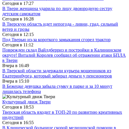
Сегодня в
17:27
В Твери женщина ударила по лицу двоюродную сестру
детским самокатом
Сегодня в
16:28
В Тверскую область идет непогода - ливни, град, сильный
ветер и грозы
Сегодня в
12:15
Под Тверью из-за короткого замыкания сгорел трактор
Сегодня в
11:12
Поврежден склад Вайлдберриз и постройки в Калининском
округе! Виталий Королев сообщил об отражении атаки БПЛА
в Твери
Вчера в
16:49
В Тверской области задержали курьера мошенников из
Екатеринбурга, который забирал деньги у пенсионеров
Вчера в
15:10
В Бежецке девушка забыла сумку в парке и за 10 минут
лишилась телефона
Культурный движ Твери
Сегодня в
18:53
Тверская область входит в ТОП-20 по развитию креативных
индустрий
Сегодня в
16:55
В Клинической больнице скорой медицинской помощи в